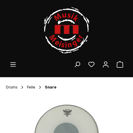
Zum Hauptinhalt springen
Ware
Drums
Felle
Snare
Bildergalerie überspringen