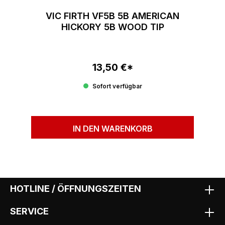
VIC FIRTH VF5B 5B AMERICAN
HICKORY 5B WOOD TIP
13,50 €*
Regulärer Preis:
Sofort verfügbar
IN DEN WARENKORB
HOTLINE / ÖFFNUNGSZEITEN
SERVICE