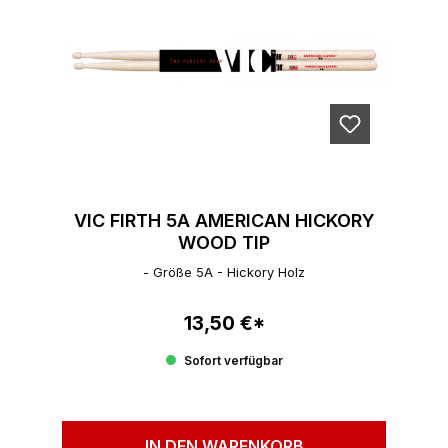
VIC FIRTH 5A AMERICAN HICKORY
WOOD TIP
- Größe 5A - Hickory Holz
13,50 €*
Regulärer Preis:
Sofort verfügbar
IN DEN WARENKORB