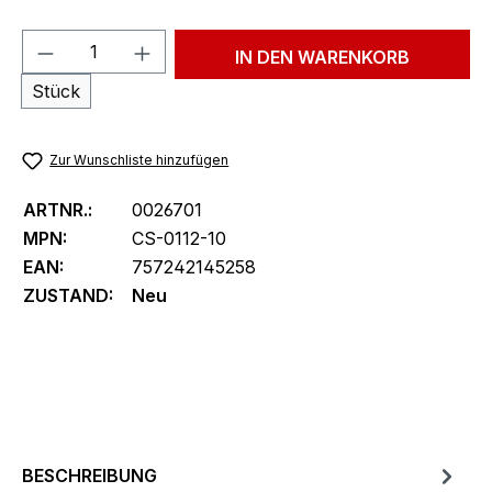
Produkt Anzahl: Gib den gewünschten We
IN DEN WARENKORB
Stück
Zur Wunschliste hinzufügen
ARTNR.:
0026701
MPN:
CS-0112-10
EAN:
757242145258
ZUSTAND:
Neu
BESCHREIBUNG