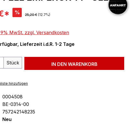
is:
 €*
%
Regulärer Preis:
25,20 €
(12.7%)
. 19% MwSt. zzgl. Versandkosten
fügbar, Lieferzeit i.d.R. 1-2 Tage
 Anzahl: Gib den gewünschten Wert ein 
Stück
IN DEN WARENKORB
liste hinzufügen
0004508
BE-0314-00
757242148235
Neu