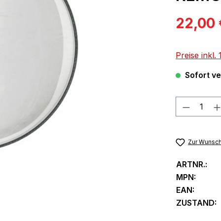
Verkaufspre
22,00
Preise inkl
Sofort ver
Produkt
Zur Wunsch
ARTNR.:
MPN:
EAN:
ZUSTAND: