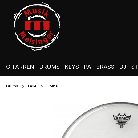
m Hauptinhalt springen
Zur Suche springen
Zur Hauptnavigation springen
GITARREN
DRUMS
KEYS
PA
BRASS
DJ
S
Drums
Felle
Toms
Bildergalerie überspringen