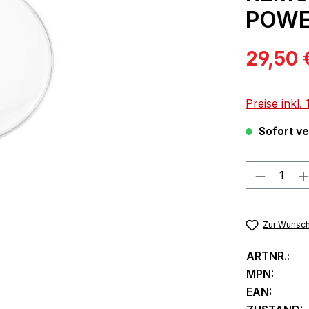
POWE
Verkaufspre
29,50 
Preise inkl
Sofort ver
Produkt
Zur Wunsch
ARTNR.:
MPN:
EAN: