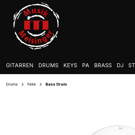
m Hauptinhalt springen
Zur Suche springen
Zur Hauptnavigation springen
GITARREN
DRUMS
KEYS
PA
BRASS
DJ
S
Drums
Felle
Bass Drum
Bildergalerie überspringen