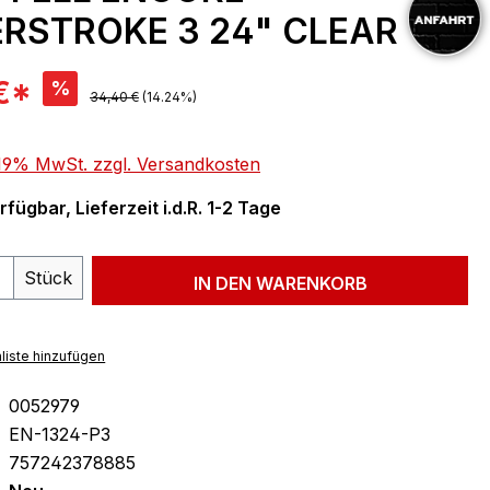
RSTROKE 3 24" CLEAR
is:
€*
%
Regulärer Preis:
34,40 €
(14.24%)
. 19% MwSt. zzgl. Versandkosten
fügbar, Lieferzeit i.d.R. 1-2 Tage
 Anzahl: Gib den gewünschten Wert ein 
Stück
IN DEN WARENKORB
liste hinzufügen
0052979
EN-1324-P3
757242378885