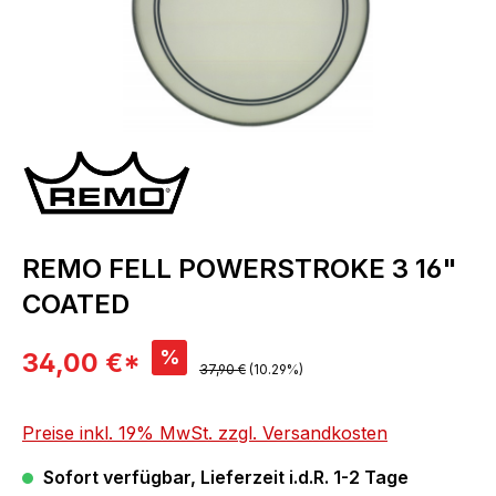
REMO FELL POWERSTROKE 3 16"
COATED
Verkaufspreis:
%
34,00 €*
Regulärer Preis:
37,90 €
(10.29%)
Preise inkl. 19% MwSt. zzgl. Versandkosten
Sofort verfügbar, Lieferzeit i.d.R. 1-2 Tage