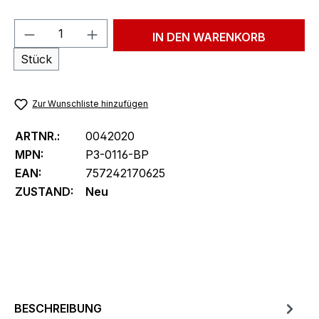
Produkt Anzahl: Gib den gewünschten We
IN DEN WARENKORB
Stück
Zur Wunschliste hinzufügen
ARTNR.:
0042020
MPN:
P3-0116-BP
EAN:
757242170625
ZUSTAND:
Neu
BESCHREIBUNG