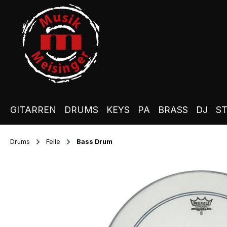
m Hauptinhalt springen
Zur Suche springen
Zur Hauptnavigation springen
GITARREN
DRUMS
KEYS
PA
BRASS
DJ
S
Drums
Felle
Bass Drum
Bildergalerie überspringen