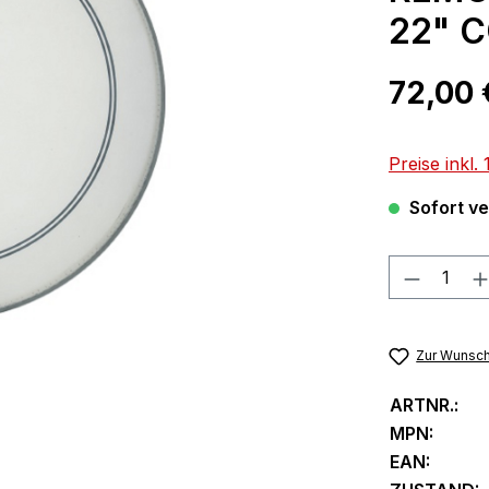
22" 
Regulärer Pr
72,00 
Preise inkl
Sofort ver
Produkt
Zur Wunsch
ARTNR.:
MPN:
EAN: