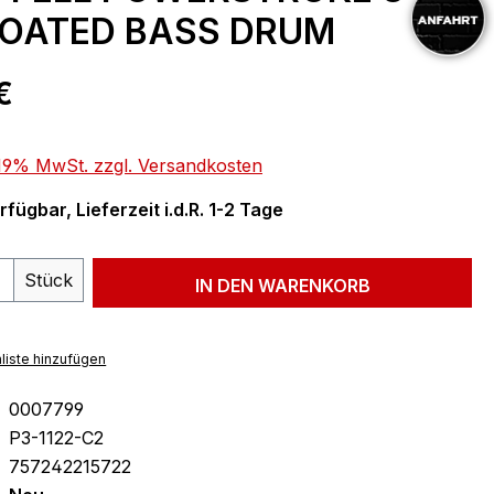
COATED BASS DRUM
eis:
€
. 19% MwSt. zzgl. Versandkosten
fügbar, Lieferzeit i.d.R. 1-2 Tage
 Anzahl: Gib den gewünschten Wert ein 
Stück
IN DEN WARENKORB
liste hinzufügen
0007799
P3-1122-C2
757242215722