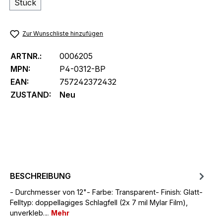
Stück
Zur Wunschliste hinzufügen
ARTNR.:
0006205
MPN:
P4-0312-BP
EAN:
757242372432
ZUSTAND:
Neu
BESCHREIBUNG
- Durchmesser von 12"- Farbe: Transparent- Finish: Glatt-
Felltyp: doppellagiges Schlagfell (2x 7 mil Mylar Film),
unverkleb…
Mehr