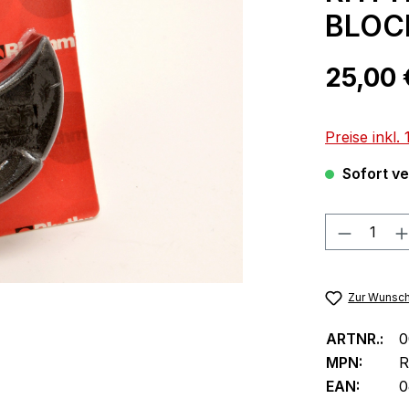
BLOC
Regulärer Pr
25,00
Preise inkl
Sofort ver
Produkt
Zur Wunsch
ARTNR.:
0
MPN:
R
EAN:
0