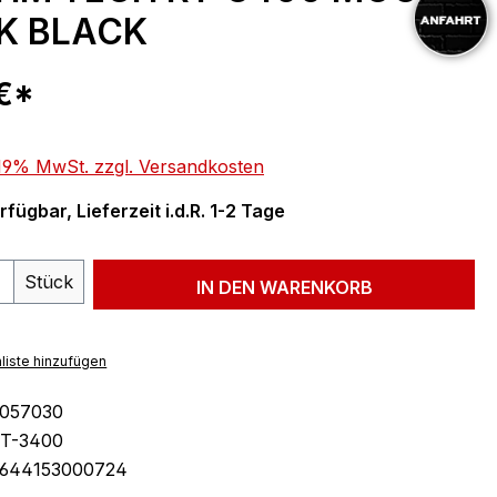
K BLACK
eis:
 €*
. 19% MwSt. zzgl. Versandkosten
fügbar, Lieferzeit i.d.R. 1-2 Tage
 Anzahl: Gib den gewünschten Wert ein 
Stück
IN DEN WARENKORB
liste hinzufügen
057030
T-3400
644153000724