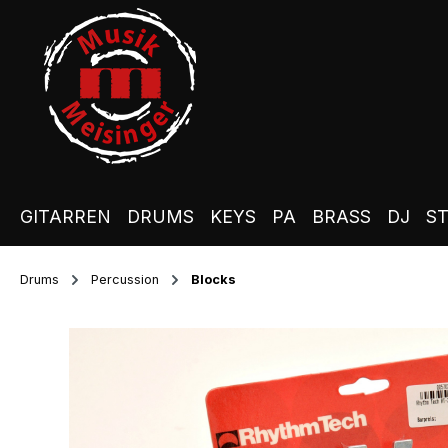
m Hauptinhalt springen
Zur Suche springen
Zur Hauptnavigation springen
GITARREN
DRUMS
KEYS
PA
BRASS
DJ
S
Drums
Percussion
Blocks
Bildergalerie überspringen