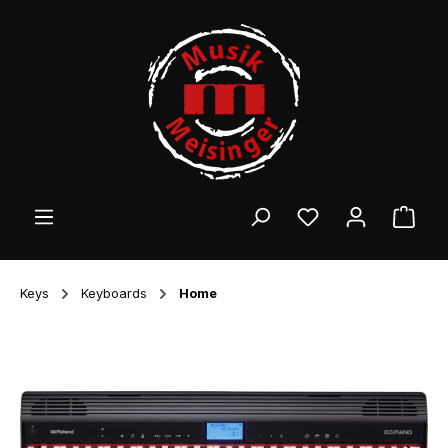
Zum Hauptinhalt springen
Ware
Keys
Keyboards
Home
Bildergalerie überspringen