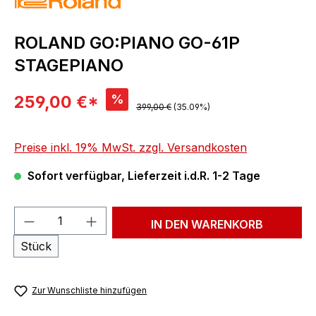
ROLAND GO:PIANO GO-61P
STAGEPIANO
Verkaufspreis:
%
259,00 €*
Regulärer Preis:
399,00 €
(35.09%)
Preise inkl. 19% MwSt. zzgl. Versandkosten
Sofort verfügbar, Lieferzeit i.d.R. 1-2 Tage
Produkt Anzahl: Gib den gewünschten We
IN DEN WARENKORB
Stück
Zur Wunschliste hinzufügen