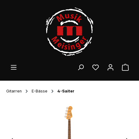
Zum Hauptinhalt springen
Ware
Gitarren
E-Bässe
4-Saiter
Bildergalerie überspringen