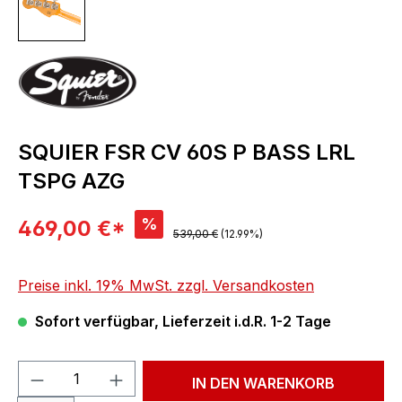
SQUIER FSR CV 60S P BASS LRL
TSPG AZG
Verkaufspreis:
%
469,00 €*
Regulärer Preis:
539,00 €
(12.99%)
Preise inkl. 19% MwSt. zzgl. Versandkosten
Sofort verfügbar, Lieferzeit i.d.R. 1-2 Tage
Produkt Anzahl: Gib den gewünschten We
IN DEN WARENKORB