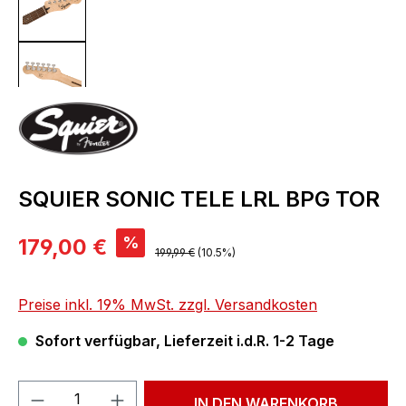
SQUIER SONIC TELE LRL BPG TOR
Verkaufspreis:
%
179,00 €
Regulärer Preis:
199,99 €
(10.5%)
Preise inkl. 19% MwSt. zzgl. Versandkosten
Sofort verfügbar, Lieferzeit i.d.R. 1-2 Tage
Produkt Anzahl: Gib den gewünschten We
IN DEN WARENKORB