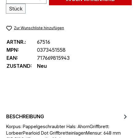
Stück
Zur Wunschliste hinzufügen
ARTNR.:
67516
MPN:
0373451558
EAN:
717669815943
ZUSTAND:
Neu
BESCHREIBUNG
Korpus: Pappelgeschraubter Hals: AhornGriffbrett:
LorbeerPearloid Dot GriffbretteinlagenMensur: 648 mm