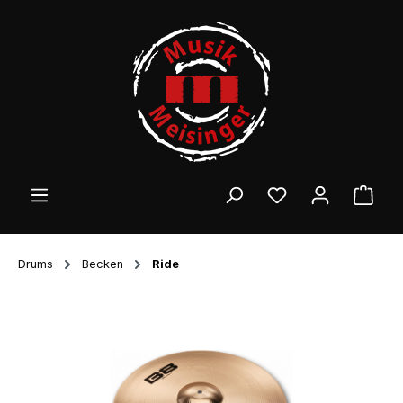
Zum Hauptinhalt springen
Ware
Drums
Becken
Ride
Bildergalerie überspringen