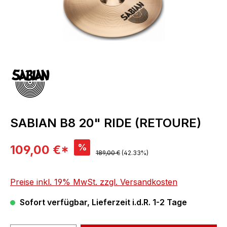
SABIAN B8 20" RIDE (RETOURE)
Verkaufspreis:
%
109,00 €*
Regulärer Preis:
189,00 €
(42.33%)
Preise inkl. 19% MwSt. zzgl. Versandkosten
Sofort verfügbar, Lieferzeit i.d.R. 1-2 Tage