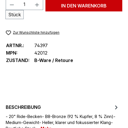
Produkt Anzahl: Gib den gewünschten We
IN DEN WARENKORB
Stück
Zur Wunschliste hinzufügen
ARTNR.:
74397
MPN:
42012
ZUSTAND:
B-Ware / Retoure
BESCHREIBUNG
- 20" Ride-Becken- B8-Bronze (92 % Kupfer, 8 % Zinn)-
Medium-Gewicht- Heller, klarer und fokussierter Klang-