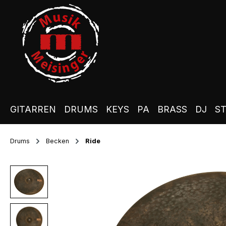
m Hauptinhalt springen
Zur Suche springen
Zur Hauptnavigation springen
GITARREN
DRUMS
KEYS
PA
BRASS
DJ
S
Drums
Becken
Ride
Bildergalerie überspringen