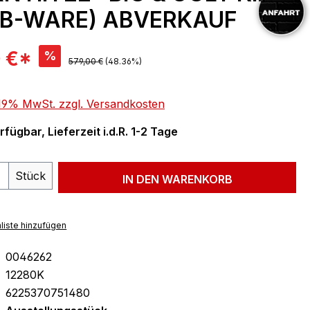
 (B-WARE) ABVERKAUF
is:
 €*
%
Regulärer Preis:
579,00 €
(48.36%)
. 19% MwSt. zzgl. Versandkosten
fügbar, Lieferzeit i.d.R. 1-2 Tage
 Anzahl: Gib den gewünschten Wert ein 
Stück
IN DEN WARENKORB
liste hinzufügen
0046262
12280K
6225370751480