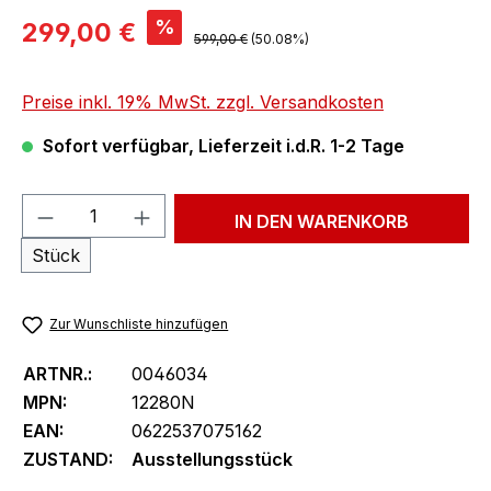
Verkaufspreis:
%
299,00 €
Regulärer Preis:
599,00 €
(50.08%)
Preise inkl. 19% MwSt. zzgl. Versandkosten
Sofort verfügbar, Lieferzeit i.d.R. 1-2 Tage
Produkt Anzahl: Gib den gewünschten We
IN DEN WARENKORB
Stück
Zur Wunschliste hinzufügen
ARTNR.:
0046034
MPN:
12280N
EAN:
0622537075162
ZUSTAND:
Ausstellungsstück