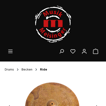
Zum Hauptinhalt springen
Ware
Drums
Becken
Ride
Bildergalerie überspringen