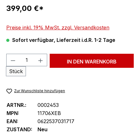
Regulärer Preis:
399,00 €*
Preise inkl. 19% MwSt. zzgl. Versandkosten
Sofort verfügbar, Lieferzeit i.d.R. 1-2 Tage
Produkt Anzahl: Gib den gewünschten We
IN DEN WARENKORB
Stück
Zur Wunschliste hinzufügen
ARTNR.:
0002453
MPN:
11706XEB
EAN:
0622537031717
ZUSTAND:
Neu