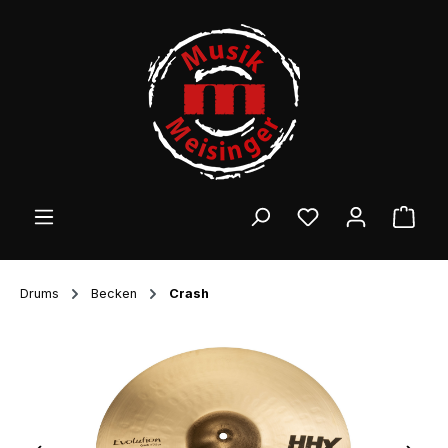
Zum Hauptinhalt springen
Ware
Drums
Becken
Crash
Bildergalerie überspringen