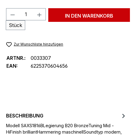
Produkt Anzahl: Gib den gewünschten We
IN DEN WARENKORB
Stück
Zur Wunschliste hinzufügen
ARTNR.:
0033307
EAN:
6225370604656
BESCHREIBUNG
Modell SAXS1816BLegierung B20 BronzeTuning Mid -
HiFinish brilliantHammering maschinellSoundtyp modern,