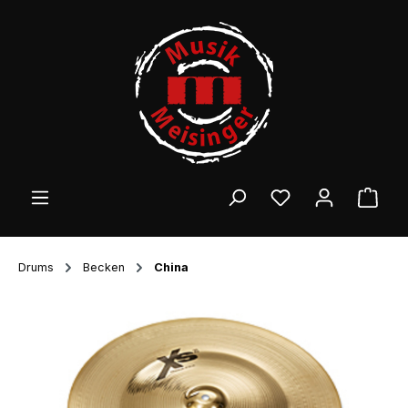
Zum Hauptinhalt springen
Ware
Drums
Becken
China
Bildergalerie überspringen