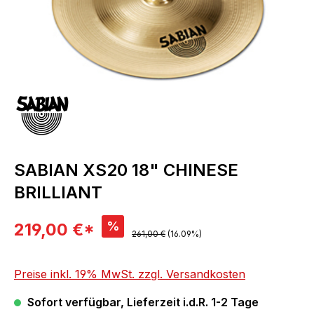
SABIAN XS20 18" CHINESE
BRILLIANT
Verkaufspreis:
%
219,00 €*
Regulärer Preis:
261,00 €
(16.09%)
Preise inkl. 19% MwSt. zzgl. Versandkosten
Sofort verfügbar, Lieferzeit i.d.R. 1-2 Tage