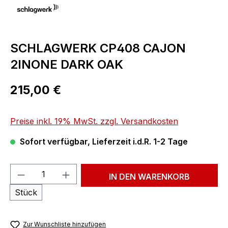
SCHLAGWERK CP408 CAJON
2INONE DARK OAK
Regulärer Preis:
215,00 €
Preise inkl. 19% MwSt. zzgl. Versandkosten
Sofort verfügbar, Lieferzeit i.d.R. 1-2 Tage
Produkt Anzahl: Gib den gewünschten We
IN DEN WARENKORB
Stück
Zur Wunschliste hinzufügen