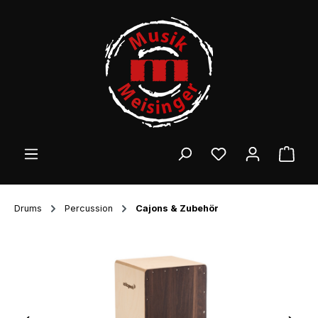
Zum Hauptinhalt springen
Ware
Drums
Percussion
Cajons & Zubehör
Bildergalerie überspringen