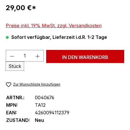
Regulärer Preis:
29,00 €*
Preise inkl. 19% MwSt. zzgl. Versandkosten
Sofort verfügbar, Lieferzeit i.d.R. 1-2 Tage
Produkt Anzahl: Gib den gewünschten We
IN DEN WARENKORB
Stück
Zur Wunschliste hinzufügen
ARTNR.:
0040676
MPN:
TA12
EAN:
4260094112379
ZUSTAND:
Neu