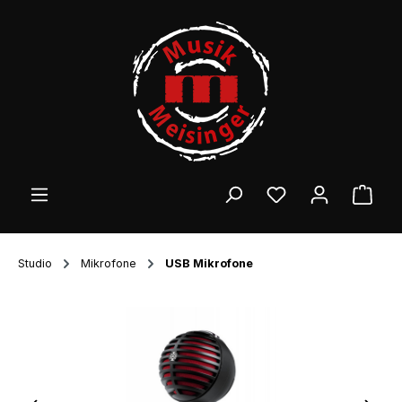
Zum Hauptinhalt springen
Ware
Studio
Mikrofone
USB Mikrofone
Bildergalerie überspringen