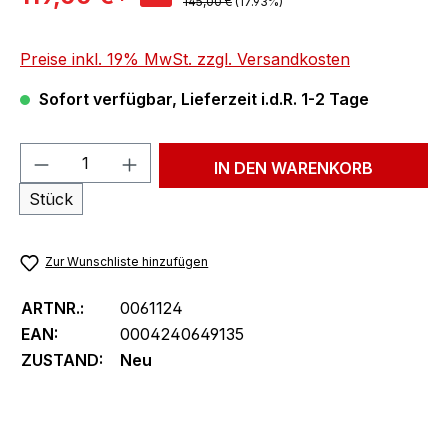
Regulärer Preis:
145,00 €
(17.93%)
Preise inkl. 19% MwSt. zzgl. Versandkosten
Sofort verfügbar, Lieferzeit i.d.R. 1-2 Tage
Produkt Anzahl: Gib den gewünschten We
IN DEN WARENKORB
Stück
Zur Wunschliste hinzufügen
ARTNR.:
0061124
EAN:
0004240649135
ZUSTAND:
Neu