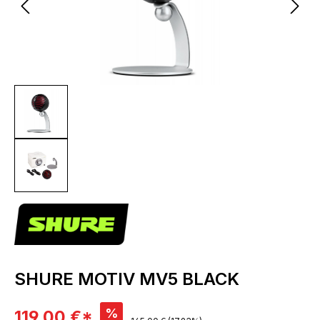
SHURE MOTIV MV5 BLACK
Verkaufspreis:
%
119,00 €*