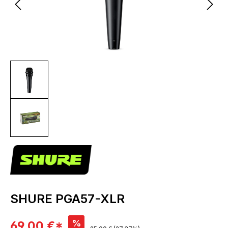
SHURE PGA57-XLR
Verkaufspreis:
%
69,00 €*