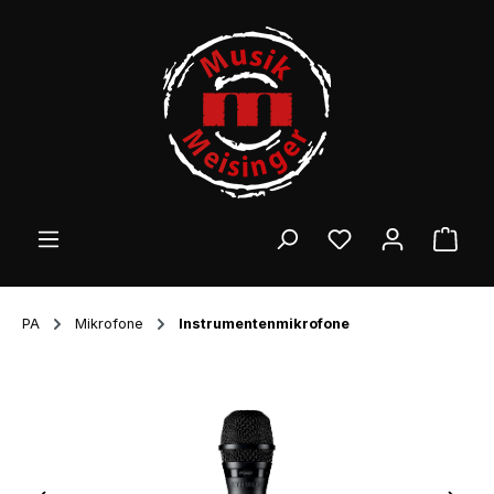
Zum Hauptinhalt springen
Ware
PA
Mikrofone
Instrumentenmikrofone
Bildergalerie überspringen