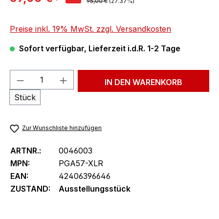
Regulärer Preis:
95,00 €
(27.37%)
Preise inkl. 19% MwSt. zzgl. Versandkosten
Sofort verfügbar, Lieferzeit i.d.R. 1-2 Tage
Produkt Anzahl: Gib den gewünschten We
IN DEN WARENKORB
Stück
Zur Wunschliste hinzufügen
ARTNR.:
0046003
MPN:
PGA57-XLR
EAN:
42406396646
ZUSTAND:
Ausstellungsstück