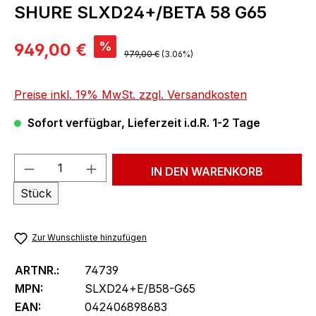
SHURE SLXD24+/BETA 58 G65
Verkaufspreis:
%
949,00 €
Regulärer Preis:
979,00 €
(3.06%)
Preise inkl. 19% MwSt. zzgl. Versandkosten
Sofort verfügbar, Lieferzeit i.d.R. 1-2 Tage
Produkt Anzahl: Gib den gewünschten We
IN DEN WARENKORB
Stück
Zur Wunschliste hinzufügen
ARTNR.:
74739
MPN:
SLXD24+E/B58-G65
EAN:
042406898683