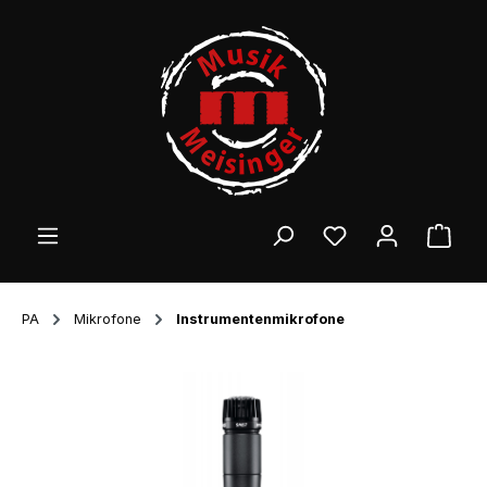
Zum Hauptinhalt springen
Ware
PA
Mikrofone
Instrumentenmikrofone
Bildergalerie überspringen