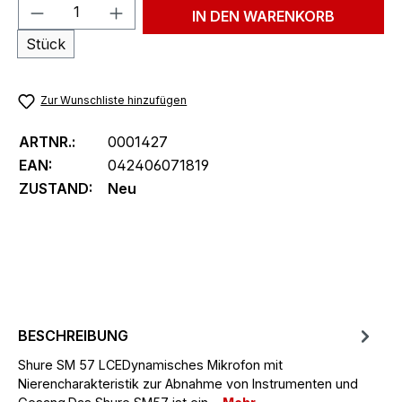
Produkt Anzahl: Gib den gewünschten We
IN DEN WARENKORB
Stück
Zur Wunschliste hinzufügen
ARTNR.:
0001427
EAN:
042406071819
ZUSTAND:
Neu
BESCHREIBUNG
Shure SM 57 LCEDynamisches Mikrofon mit
Nierencharakteristik zur Abnahme von Instrumenten und