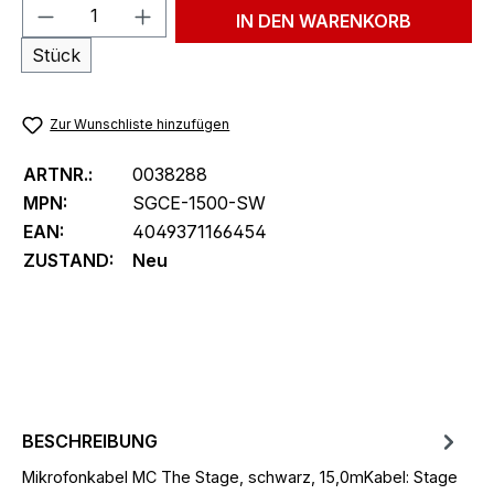
Produkt Anzahl: Gib den gewünschten We
IN DEN WARENKORB
Stück
Zur Wunschliste hinzufügen
ARTNR.:
0038288
MPN:
SGCE-1500-SW
EAN:
4049371166454
ZUSTAND:
Neu
BESCHREIBUNG
Mikrofonkabel MC The Stage, schwarz, 15,0mKabel: Stage