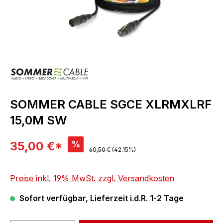
SOMMER CABLE SGCE XLRMXLRF
15,0M SW
Verkaufspreis:
%
35,00 €*
Regulärer Preis:
60,50 €
(42.15%)
Preise inkl. 19% MwSt. zzgl. Versandkosten
Sofort verfügbar, Lieferzeit i.d.R. 1-2 Tage