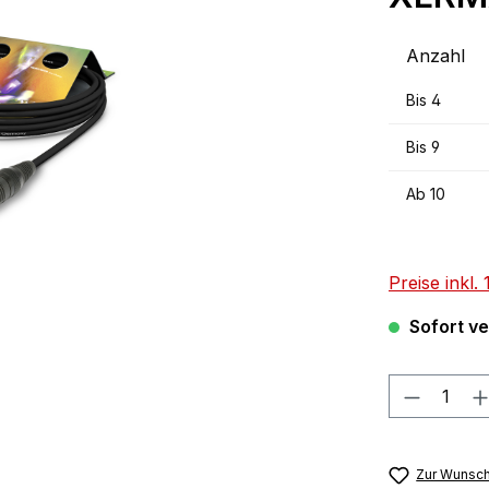
Anzahl
Bis
4
Bis
9
Ab
10
Preise inkl
Sofort ver
Produkt
Zur Wunsch