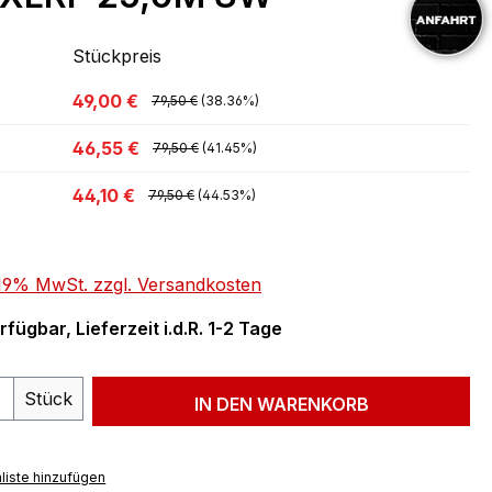
Stückpreis
49,00 €
79,50 €
(38.36%)
46,55 €
79,50 €
(41.45%)
44,10 €
79,50 €
(44.53%)
. 19% MwSt. zzgl. Versandkosten
fügbar, Lieferzeit i.d.R. 1-2 Tage
 Anzahl: Gib den gewünschten Wert ein 
Stück
IN DEN WARENKORB
liste hinzufügen