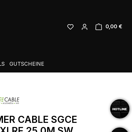
0,00 €
Ware
LS
GUTSCHEINE
ER CABLE SGCE
XLRF 25,0M SW