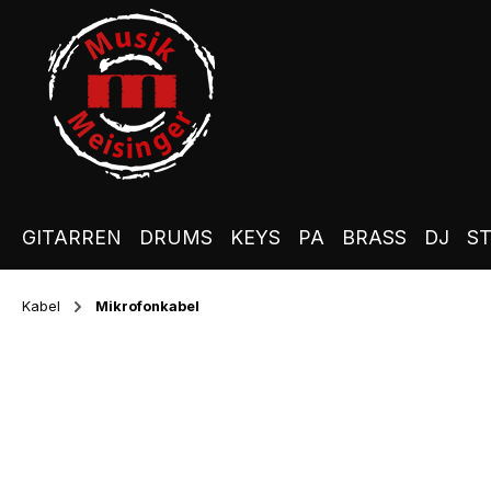
m Hauptinhalt springen
Zur Suche springen
Zur Hauptnavigation springen
GITARREN
DRUMS
KEYS
PA
BRASS
DJ
S
Kabel
Mikrofonkabel
Bildergalerie überspringen