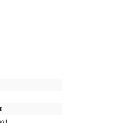
l)
ol)