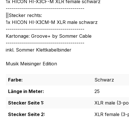
1x HICON HI-X3CF-M XLR female schwarz
---------------------------------------
||Stecker rechts:
1x HICON HI-X3CM-M XLR male schwarz
---------------------------------------
Kartonage: Groove+ by Sommer Cable
---------------------------------------
inkl. Sommer Klettkabelbinder
Musik Meisinger Edition
Farbe:
Schwarz
Länge in Meter:
25
Stecker Seite 1:
XLR male (3-po
Stecker Seite 2:
XLR female (3-p