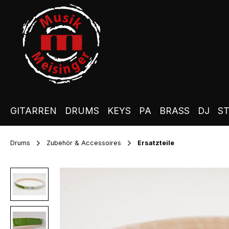
m Hauptinhalt springen
Zur Suche springen
Zur Hauptnavigation springen
GITARREN
DRUMS
KEYS
PA
BRASS
DJ
S
Drums
Zubehör & Accessoires
Ersatzteile
Bildergalerie überspringen