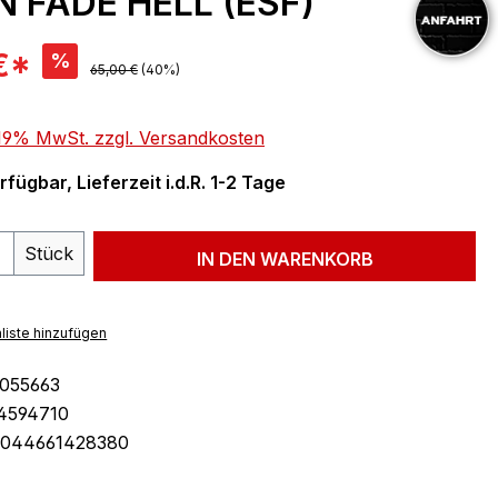
 FADE HELL (ESF)
is:
€*
%
Regulärer Preis:
65,00 €
(40%)
. 19% MwSt. zzgl. Versandkosten
fügbar, Lieferzeit i.d.R. 1-2 Tage
 Anzahl: Gib den gewünschten Wert ein 
Stück
IN DEN WARENKORB
liste hinzufügen
055663
4594710
044661428380