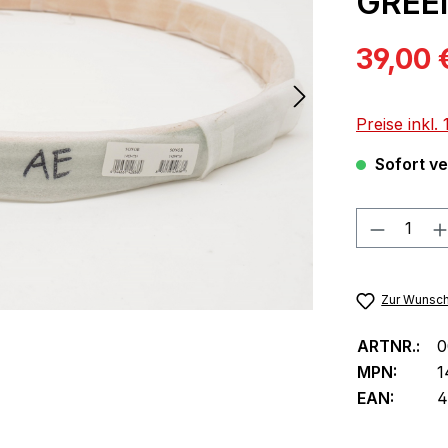
GREEN
Verkaufspre
39,00 
Preise inkl
Sofort ver
Produkt
Zur Wunsch
ARTNR.:
0
MPN:
1
EAN:
4