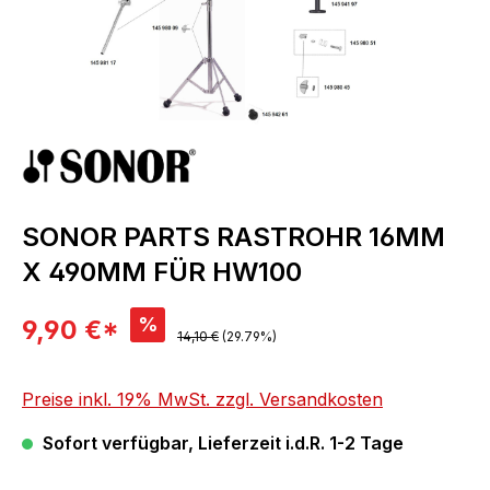
SONOR PARTS RASTROHR 16MM
X 490MM FÜR HW100
Verkaufspreis:
%
9,90 €*
Regulärer Preis:
14,10 €
(29.79%)
Preise inkl. 19% MwSt. zzgl. Versandkosten
Sofort verfügbar, Lieferzeit i.d.R. 1-2 Tage