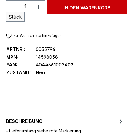
Produkt Anzahl: Gib den gewünschten We
IN DEN WARENKORB
Stück
Zur Wunschliste hinzufügen
ARTNR.:
0055796
MPN:
14598058
EAN:
4044661003402
ZUSTAND:
Neu
BESCHREIBUNG
- Lieferumfang siehe rote Markierung