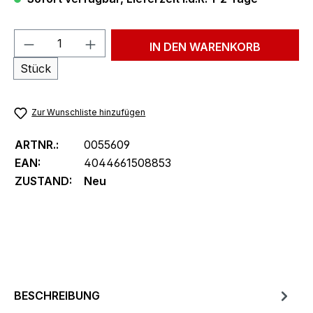
Produkt Anzahl: Gib den gewünschten We
IN DEN WARENKORB
Stück
Zur Wunschliste hinzufügen
ARTNR.:
0055609
EAN:
4044661508853
ZUSTAND:
Neu
BESCHREIBUNG