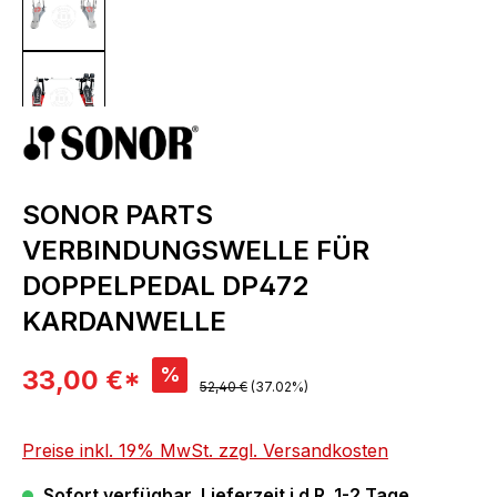
SONOR PARTS
VERBINDUNGSWELLE FÜR
DOPPELPEDAL DP472
KARDANWELLE
Verkaufspreis:
%
33,00 €*
Regulärer Preis:
52,40 €
(37.02%)
Preise inkl. 19% MwSt. zzgl. Versandkosten
Sofort verfügbar, Lieferzeit i.d.R. 1-2 Tage