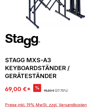
STAGG MXS-A3
KEYBOARDSTÄNDER /
GERÄTESTÄNDER
Verkaufspreis:
%
69,00 €*
Regulärer Preis:
95,50 €
(27.75%)
Preise inkl. 19% MwSt. zzgl. Versandkosten