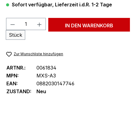
Sofort verfügbar, Lieferzeit i.d.R. 1-2 Tage
Produkt Anzahl: Gib den gewünschten We
IN DEN WARENKORB
Stück
Zur Wunschliste hinzufügen
ARTNR.:
0061834
MPN:
MXS-A3
EAN:
0882030147746
ZUSTAND:
Neu