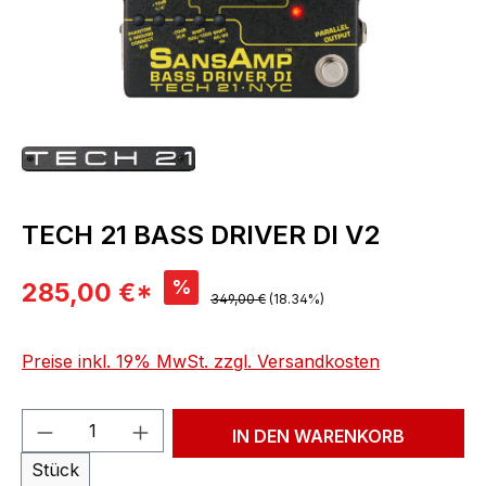
TECH 21 BASS DRIVER DI V2
Verkaufspreis:
%
285,00 €*
Regulärer Preis:
349,00 €
(18.34%)
Preise inkl. 19% MwSt. zzgl. Versandkosten
Produkt Anzahl: Gib den gewünschten We
IN DEN WARENKORB
Stück