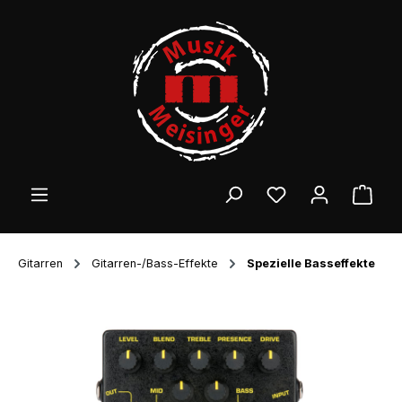
Zum Hauptinhalt springen
Ware
Gitarren
Gitarren-/Bass-Effekte
Spezielle Basseffekte
Bildergalerie überspringen