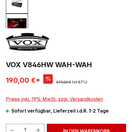
VOX V846HW WAH-WAH
Verkaufspreis:
%
190,00 €*
Regulärer Preis:
379,00 €
(49.87%)
Preise inkl. 19% MwSt. zzgl. Versandkosten
Sofort verfügbar, Lieferzeit i.d.R. 1-2 Tage
Produkt Anzahl: Gib den gewünschten We
IN DEN WARENKORB