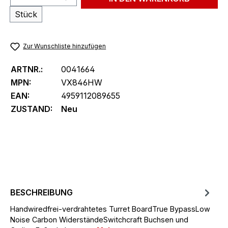
Stück
Zur Wunschliste hinzufügen
ARTNR.:
0041664
MPN:
VX846HW
EAN:
4959112089655
ZUSTAND:
Neu
BESCHREIBUNG
Handwiredfrei-verdrahtetes Turret BoardTrue BypassLow
Noise Carbon WiderständeSwitchcraft Buchsen und