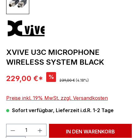
XVIVE U3C MICROPHONE
WIRELESS SYSTEM BLACK
Verkaufspreis:
%
229,00 €*
Regulärer Preis:
239,00 €
(4.18%)
Preise inkl. 19% MwSt. zzgl. Versandkosten
Sofort verfügbar, Lieferzeit i.d.R. 1-2 Tage
Produkt Anzahl: Gib den gewünschten We
IN DEN WARENKORB