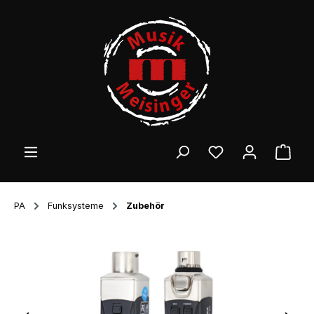
Zum Hauptinhalt springen
Ware
PA
Funksysteme
Zubehör
Bildergalerie überspringen