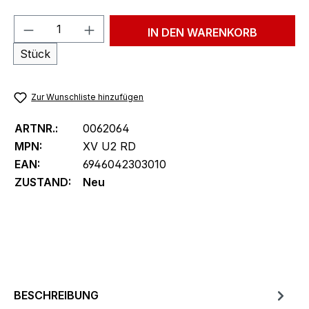
Produkt Anzahl: Gib den gewünschten We
IN DEN WARENKORB
Stück
Zur Wunschliste hinzufügen
ARTNR.:
0062064
MPN:
XV U2 RD
EAN:
6946042303010
ZUSTAND:
Neu
BESCHREIBUNG