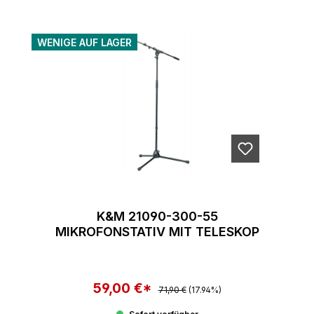
WENIGE AUF LAGER
K&M 21090-300-55
MIKROFONSTATIV MIT TELESKOP
59,00 €*
Regulärer Preis:
Verkaufspreis:
71,90 €
(17.94%)