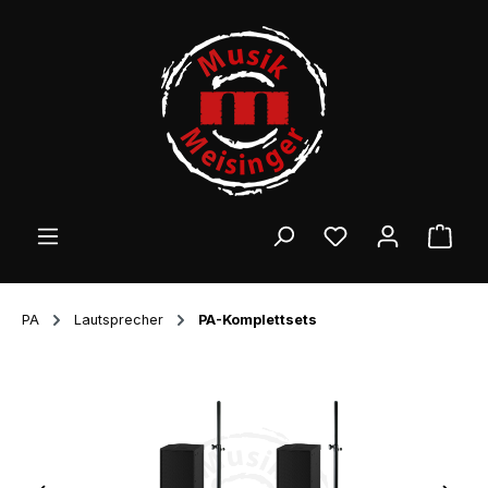
Zum Hauptinhalt springen
Ware
PA
Lautsprecher
PA-Komplettsets
Bildergalerie überspringen