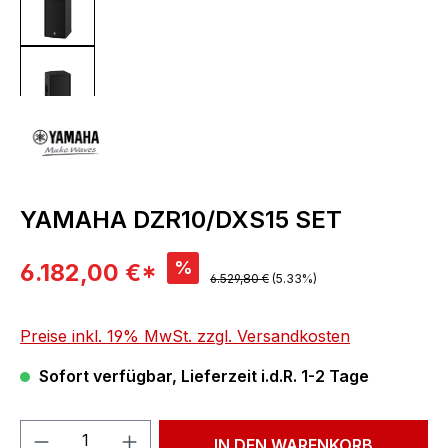
YAMAHA DZR10/DXS15 SET
Verkaufspreis:
%
6.182,00 €*
Regulärer Preis:
6.529,80 €
(5.33%)
Preise inkl. 19% MwSt. zzgl. Versandkosten
Sofort verfügbar, Lieferzeit i.d.R. 1-2 Tage
Produkt Anzahl: Gib den gewünschten We
IN DEN WARENKORB