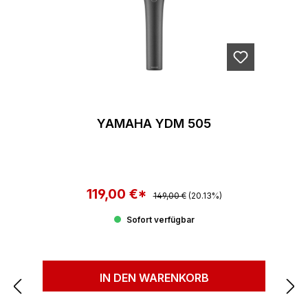
YAMAHA YDM 505
119,00 €*
Regulärer Preis:
Verkaufspreis:
149,00 €
(20.13%)
Sofort verfügbar
IN DEN WARENKORB