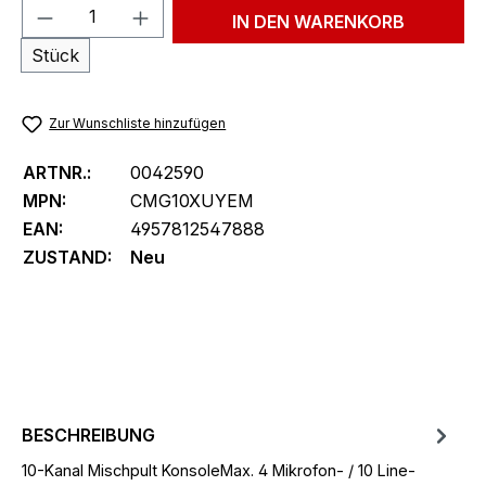
Produkt Anzahl: Gib den gewünschten We
IN DEN WARENKORB
Stück
Zur Wunschliste hinzufügen
ARTNR.:
0042590
MPN:
CMG10XUYEM
EAN:
4957812547888
ZUSTAND:
Neu
BESCHREIBUNG
10-Kanal Mischpult KonsoleMax. 4 Mikrofon- / 10 Line-