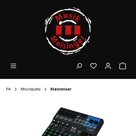
Zum Hauptinhalt springen
Ware
PA
Mischpulte
Kleinmixer
Bildergalerie überspringen