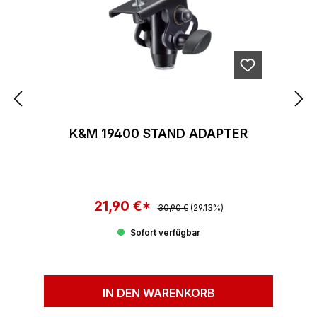
K&M 19400 STAND ADAPTER
21,90 €*
Regulärer Preis:
Verkaufspreis:
30,90 €
(29.13%)
Sofort verfügbar
IN DEN WARENKORB