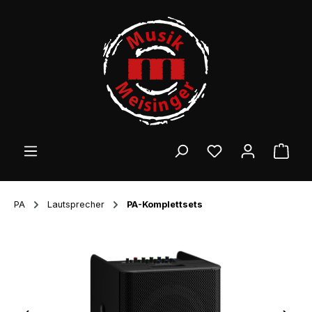
Zum Hauptinhalt springen
Ware
PA
Lautsprecher
PA-Komplettsets
Bildergalerie überspringen