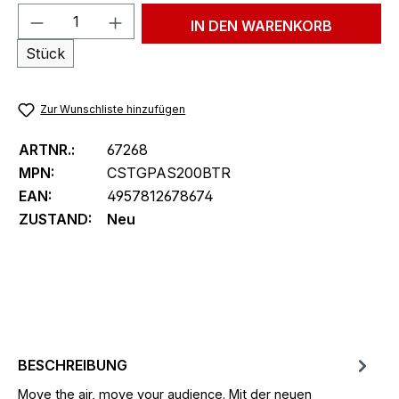
Produkt Anzahl: Gib den gewünschten We
IN DEN WARENKORB
Stück
Zur Wunschliste hinzufügen
ARTNR.:
67268
MPN:
CSTGPAS200BTR
EAN:
4957812678674
ZUSTAND:
Neu
BESCHREIBUNG
Move the air, move your audience. Mit der neuen