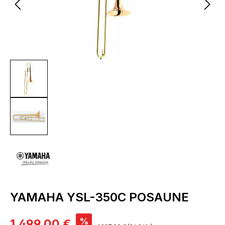
YAMAHA YSL-350C POSAUNE
Verkaufspreis:
%
1.499,00 €