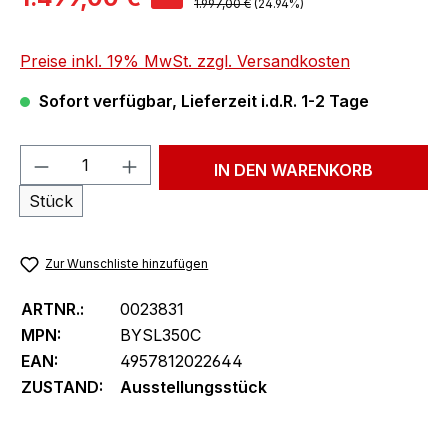
Regulärer Preis:
1.997,00 €
(24.94%)
Preise inkl. 19% MwSt. zzgl. Versandkosten
Sofort verfügbar, Lieferzeit i.d.R. 1-2 Tage
Produkt Anzahl: Gib den gewünschten We
IN DEN WARENKORB
Stück
Zur Wunschliste hinzufügen
ARTNR.:
0023831
MPN:
BYSL350C
EAN:
4957812022644
ZUSTAND:
Ausstellungsstück