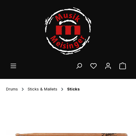
Zum Hauptinhalt springen
Ware
Drums
Sticks & Mallets
Sticks
Bildergalerie überspringen