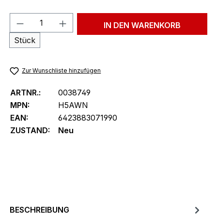
Produkt Anzahl: Gib den gewünschten We
IN DEN WARENKORB
Stück
Zur Wunschliste hinzufügen
ARTNR.:
0038749
MPN:
H5AWN
EAN:
6423883071990
ZUSTAND:
Neu
BESCHREIBUNG