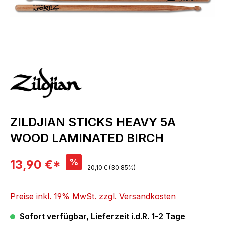
ZILDJIAN STICKS HEAVY 5A
WOOD LAMINATED BIRCH
Verkaufspreis:
%
13,90 €*
Regulärer Preis:
20,10 €
(30.85%)
Preise inkl. 19% MwSt. zzgl. Versandkosten
Sofort verfügbar, Lieferzeit i.d.R. 1-2 Tage