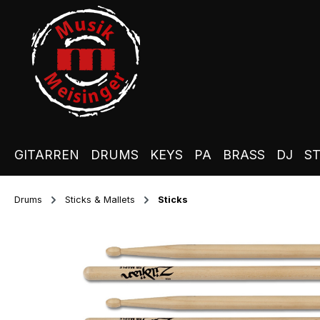
m Hauptinhalt springen
Zur Suche springen
Zur Hauptnavigation springen
GITARREN
DRUMS
KEYS
PA
BRASS
DJ
S
Drums
Sticks & Mallets
Sticks
Bildergalerie überspringen