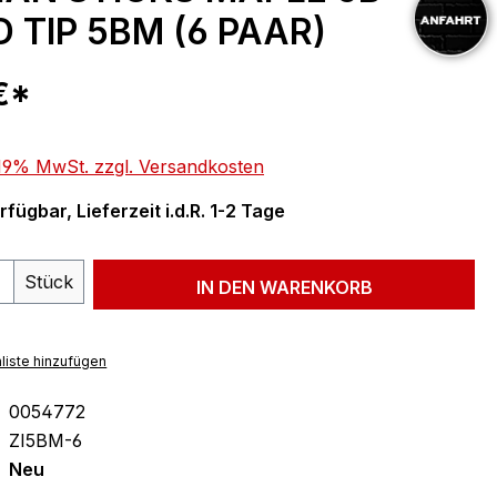
TIP 5BM (6 PAAR)
eis:
€*
. 19% MwSt. zzgl. Versandkosten
fügbar, Lieferzeit i.d.R. 1-2 Tage
 Anzahl: Gib den gewünschten Wert ein 
Stück
IN DEN WARENKORB
liste hinzufügen
0054772
ZI5BM-6
Neu