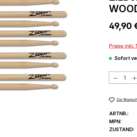
WOOD 
Regulärer Pr
49,90 
Preise inkl
Sofort ver
Produkt
Zur Wunsch
ARTNR.:
MPN:
ZUSTAND: