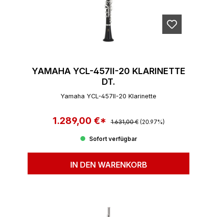
YAMAHA YCL-457II-20 KLARINETTE
DT.
Yamaha YCL-457II-20 Klarinette
1.289,00 €*
Regulärer Preis:
Verkaufspreis:
1.631,00 €
(20.97%)
Sofort verfügbar
IN DEN WARENKORB