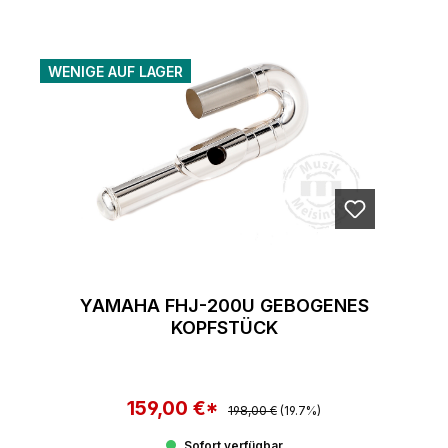
WENIGE AUF LAGER
YAMAHA FHJ-200U GEBOGENES
KOPFSTÜCK
159,00 €*
Regulärer Preis:
Verkaufspreis:
198,00 €
(19.7%)
Sofort verfügbar