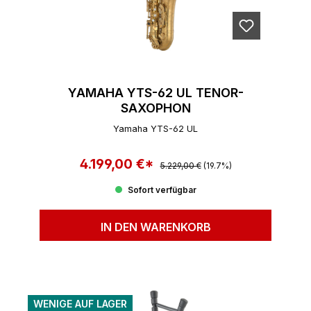
YAMAHA YTS-62 UL TENOR-
SAXOPHON
Yamaha YTS-62 UL
4.199,00 €*
Regulärer Preis:
Verkaufspreis:
5.229,00 €
(19.7%)
Sofort verfügbar
IN DEN WARENKORB
WENIGE AUF LAGER