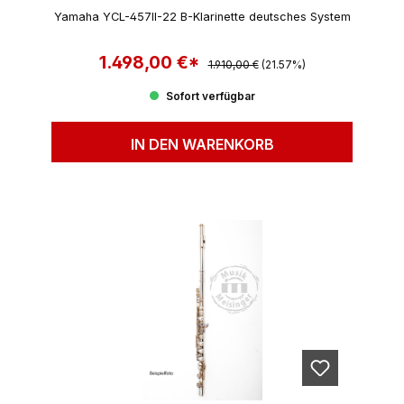
Yamaha YCL-457II-22 B-Klarinette deutsches System
1.498,00 €*
Regulärer Preis:
Verkaufspreis:
1.910,00 €
(21.57%)
Sofort verfügbar
IN DEN WARENKORB