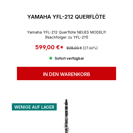
YAMAHA YFL-212 QUERFLÖTE
Yamaha YFL-212 Querflöte NEUES MODEL!!!
(Nachfolger zu YFL-211)
599,00 €*
Regulärer Preis:
Verkaufspreis:
828,00 €
(27.66%)
Sofort verfügbar
IN DEN WARENKORB
WENIGE AUF LAGER