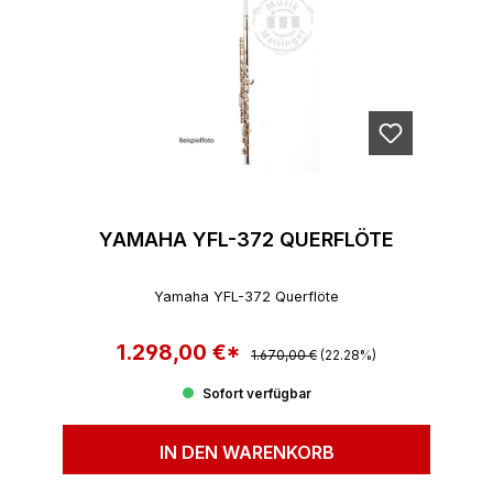
YAMAHA YFL-372 QUERFLÖTE
Yamaha YFL-372 Querflöte
1.298,00 €*
Regulärer Preis:
Verkaufspreis:
1.670,00 €
(22.28%)
Sofort verfügbar
IN DEN WARENKORB