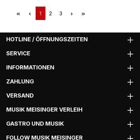
Seite
Seite
Seite
1
2
3
HOTLINE / ÖFFNUNGSZEITEN
SERVICE
INFORMATIONEN
ZAHLUNG
VERSAND
MUSIK MEISINGER VERLEIH
GASTRO UND MUSIK
FOLLOW MUSIK MEISINGER