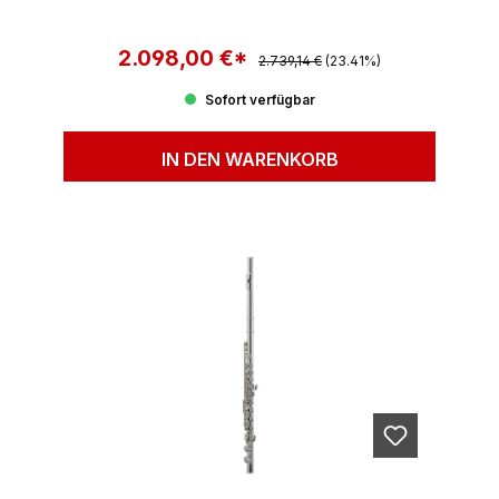
2.098,00 €*
Regulärer Preis:
Verkaufspreis:
2.739,14 €
(23.41%)
Sofort verfügbar
IN DEN WARENKORB