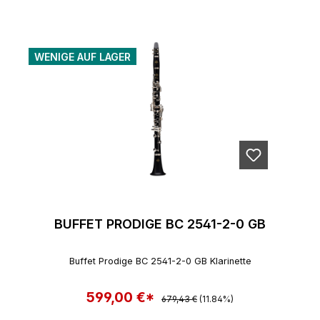
WENIGE AUF LAGER
BUFFET PRODIGE BC 2541-2-0 GB
Buffet Prodige BC 2541-2-0 GB Klarinette
599,00 €*
Regulärer Preis:
Verkaufspreis:
679,43 €
(11.84%)