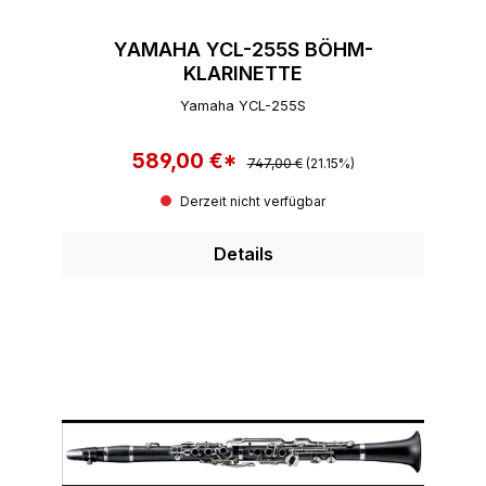
YAMAHA YCL-255S BÖHM-
KLARINETTE
Yamaha YCL-255S
589,00 €*
Regulärer Preis:
Verkaufspreis:
747,00 €
(21.15%)
Derzeit nicht verfügbar
Details