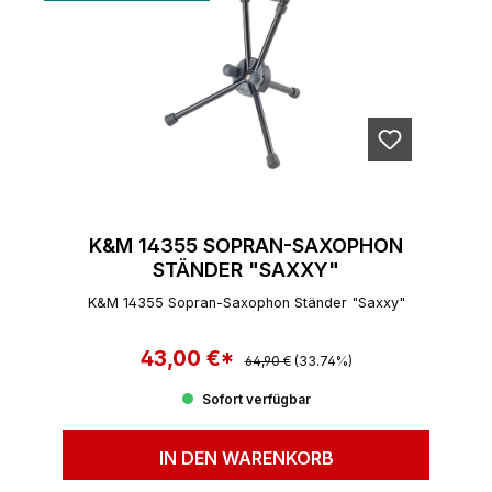
K&M 14355 SOPRAN-SAXOPHON
STÄNDER "SAXXY"
K&M 14355 Sopran-Saxophon Ständer "Saxxy"
43,00 €*
Regulärer Preis:
Verkaufspreis:
64,90 €
(33.74%)
Sofort verfügbar
IN DEN WARENKORB