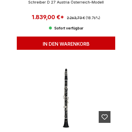
Schreiber D 27 Austria Österreich-Modell
1.839,00 €*
Regulärer Preis:
Verkaufspreis:
2.263,73 €
(18.76%)
Sofort verfügbar
IN DEN WARENKORB