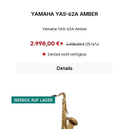
YAMAHA YAS-62A AMBER
Yamaha YAS-62A Amber
2.998,00 €*
Regulärer Preis:
Verkaufspreis:
4.005,00 €
(25.14%)
Derzeit nicht verfügbar
Details
WENIGE AUF LAGER