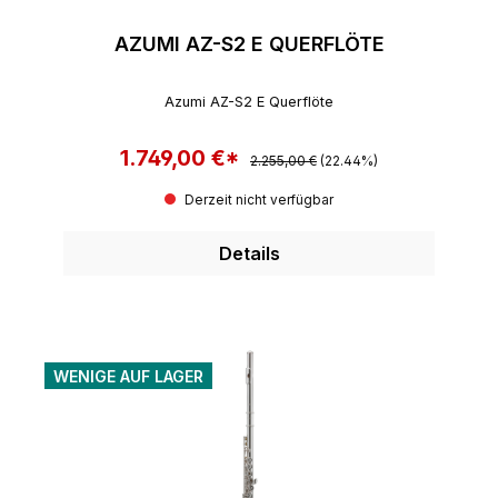
AZUMI AZ-S2 E QUERFLÖTE
Azumi AZ-S2 E Querflöte
1.749,00 €*
Regulärer Preis:
Verkaufspreis:
2.255,00 €
(22.44%)
Derzeit nicht verfügbar
Details
WENIGE AUF LAGER