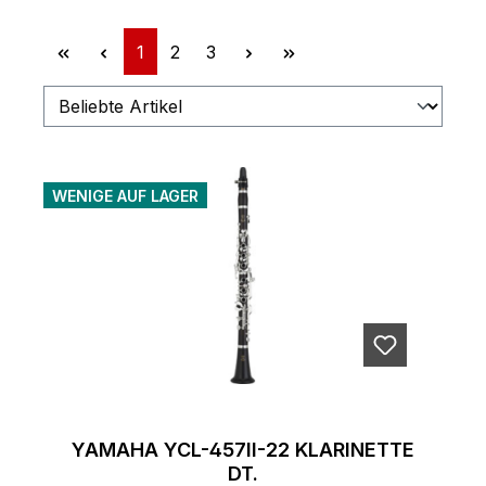
Seite
Seite
Seite
1
2
3
WENIGE AUF LAGER
YAMAHA YCL-457II-22 KLARINETTE
DT.