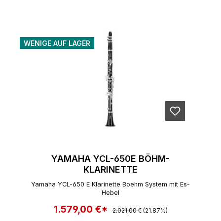
WENIGE AUF LAGER
YAMAHA YCL-650E BÖHM-
KLARINETTE
Yamaha YCL-650 E Klarinette Boehm System mit Es-
Hebel
1.579,00 €*
Regulärer Preis:
Verkaufspreis:
2.021,00 €
(21.87%)