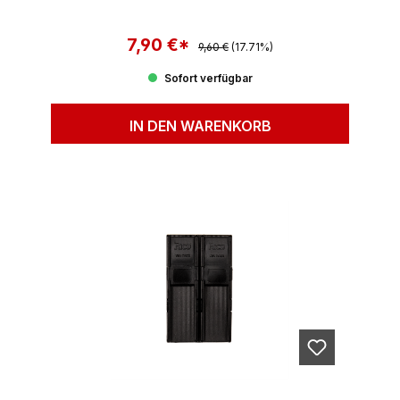
7,90 €*
Regulärer Preis:
Verkaufspreis:
9,60 €
(17.71%)
Sofort verfügbar
IN DEN WARENKORB