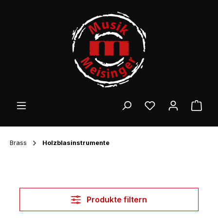
Zum Hauptinhalt springen
Ware
Brass
Holzblasinstrumente
Produkte filtern