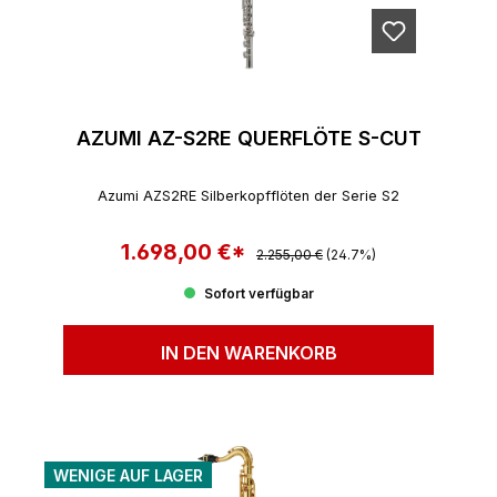
AZUMI AZ-S2RE QUERFLÖTE S-CUT
Azumi AZS2RE Silberkopfflöten der Serie S2
1.698,00 €*
Regulärer Preis:
Verkaufspreis:
2.255,00 €
(24.7%)
Sofort verfügbar
IN DEN WARENKORB
WENIGE AUF LAGER