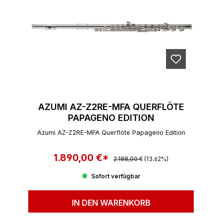
AZUMI AZ-Z2RE-MFA QUERFLÖTE
PAPAGENO EDITION
Azumi AZ-Z2RE-MFA Querflöte Papageno Edition
1.890,00 €*
Regulärer Preis:
Verkaufspreis:
2.188,00 €
(13.62%)
Sofort verfügbar
IN DEN WARENKORB