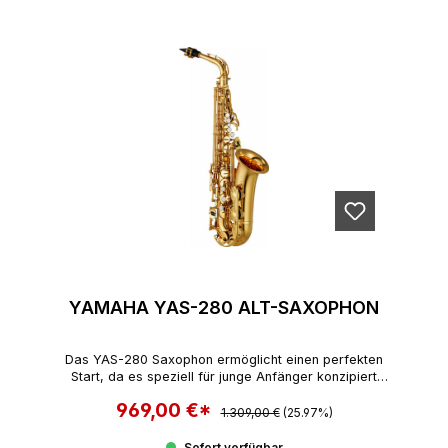
YAMAHA YAS-280 ALT-SAXOPHON
Das YAS-280 Saxophon ermöglicht einen perfekten
Start, da es speziell für junge Anfänger konzipiert
wurde.
969,00 €*
Regulärer Preis:
Verkaufspreis:
1.309,00 €
(25.97%)