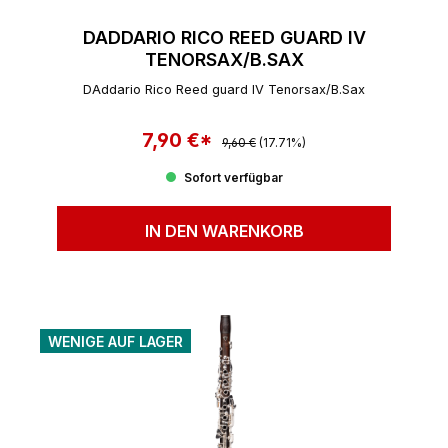
DADDARIO RICO REED GUARD IV
TENORSAX/B.SAX
DAddario Rico Reed guard IV Tenorsax/B.Sax
7,90 €*
Regulärer Preis:
Verkaufspreis:
9,60 €
(17.71%)
Sofort verfügbar
IN DEN WARENKORB
WENIGE AUF LAGER