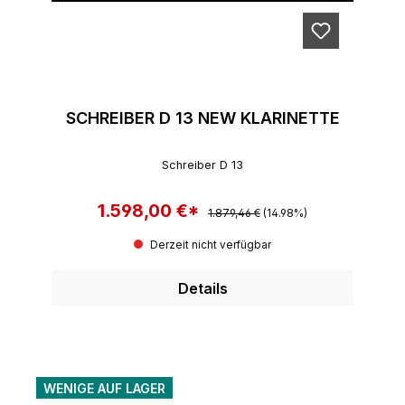
SCHREIBER D 13 NEW KLARINETTE
Schreiber D 13
1.598,00 €*
Regulärer Preis:
Verkaufspreis:
1.879,46 €
(14.98%)
Derzeit nicht verfügbar
Details
WENIGE AUF LAGER