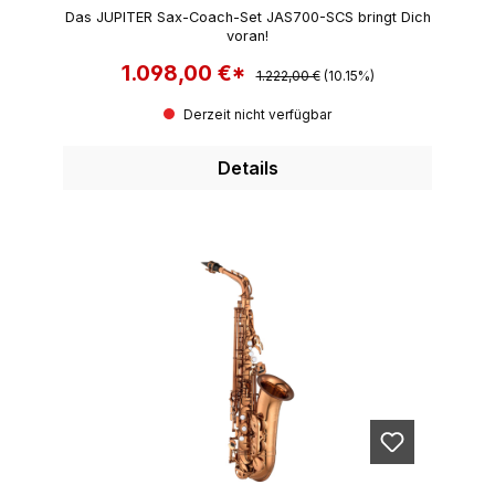
Das JUPITER Sax-Coach-Set JAS700-SCS bringt Dich
voran!
1.098,00 €*
Regulärer Preis:
Verkaufspreis:
1.222,00 €
(10.15%)
Derzeit nicht verfügbar
Details