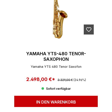
YAMAHA YTS-480 TENOR-
SAXOPHON
Yamaha YTS 480 Tenor Saxofon
2.498,00 €*
Regulärer Preis:
Verkaufspreis:
3.329,00 €
(24.96%)
Sofort verfügbar
IN DEN WARENKORB