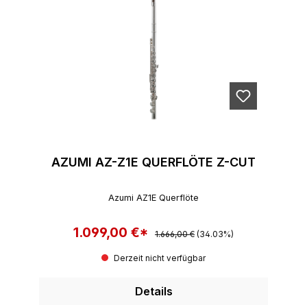
AZUMI AZ-Z1E QUERFLÖTE Z-CUT
Azumi AZ1E Querflöte
1.099,00 €*
Regulärer Preis:
Verkaufspreis:
1.666,00 €
(34.03%)
Derzeit nicht verfügbar
Details