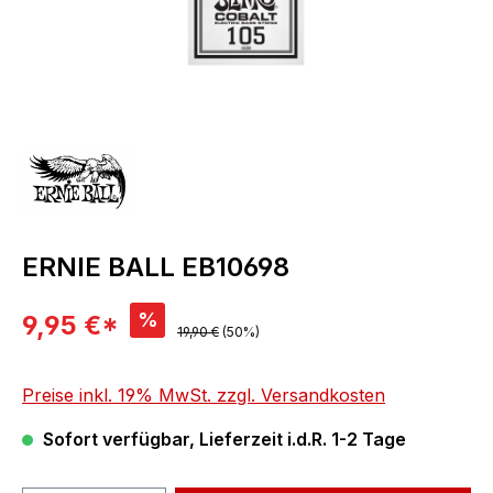
ERNIE BALL EB10698
Verkaufspreis:
%
9,95 €*
Regulärer Preis:
19,90 €
(50%)
Preise inkl. 19% MwSt. zzgl. Versandkosten
Sofort verfügbar, Lieferzeit i.d.R. 1-2 Tage