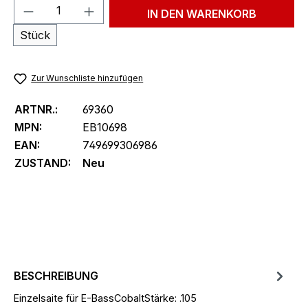
Produkt Anzahl: Gib den gewünschten We
IN DEN WARENKORB
Stück
Zur Wunschliste hinzufügen
ARTNR.:
69360
MPN:
EB10698
EAN:
749699306986
ZUSTAND:
Neu
BESCHREIBUNG
Einzelsaite für E-BassCobaltStärke: .105