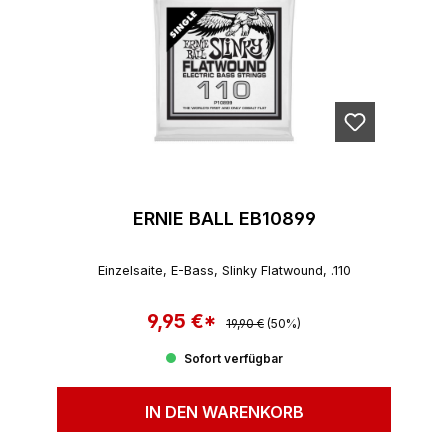
ERNIE BALL EB10899
Einzelsaite, E-Bass, Slinky Flatwound, .110
9,95 €*
Regulärer Preis:
Verkaufspreis:
19,90 €
(50%)
Sofort verfügbar
IN DEN WARENKORB