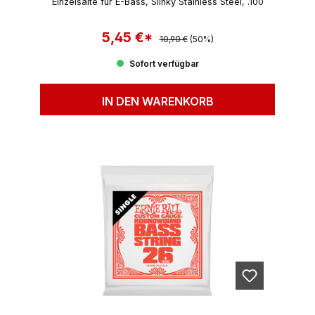
Einzelsaite für E-Bass, Slinky Stainless Steel, .100
5,45 €*
Regulärer Preis:
Verkaufspreis:
10,90 €
(50%)
Sofort verfügbar
IN DEN WARENKORB