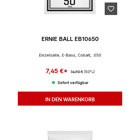
ERNIE BALL EB10650
Einzelsaite, E-Bass, Cobalt, .050
7,45 €*
Regulärer Preis:
Verkaufspreis:
14,90 €
(50%)
Sofort verfügbar
IN DEN WARENKORB