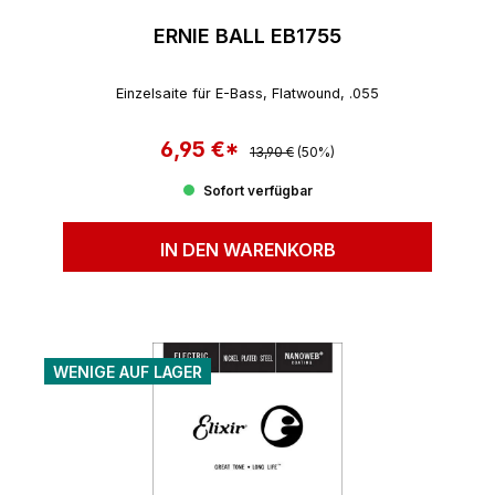
ERNIE BALL EB1755
Einzelsaite für E-Bass, Flatwound, .055
6,95 €*
Regulärer Preis:
Verkaufspreis:
13,90 €
(50%)
Sofort verfügbar
IN DEN WARENKORB
WENIGE AUF LAGER