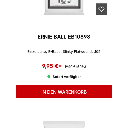
ERNIE BALL EB10898
Einzelsaite, E-Bass, Slinky Flatwound, .105
9,95 €*
Regulärer Preis:
Verkaufspreis:
19,90 €
(50%)
Sofort verfügbar
IN DEN WARENKORB