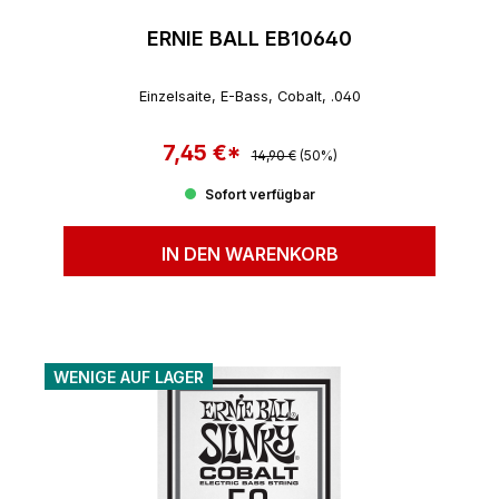
ERNIE BALL EB10640
Einzelsaite, E-Bass, Cobalt, .040
7,45 €*
Regulärer Preis:
Verkaufspreis:
14,90 €
(50%)
Sofort verfügbar
IN DEN WARENKORB
WENIGE AUF LAGER