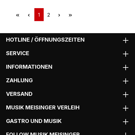
Seite
Seite
1
2
HOTLINE / ÖFFNUNGSZEITEN
SERVICE
INFORMATIONEN
ZAHLUNG
VERSAND
MUSIK MEISINGER VERLEIH
GASTRO UND MUSIK
FOLLOW MUSIK MEISINGER