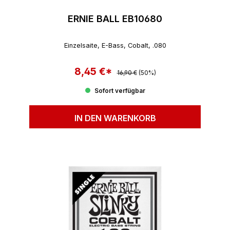
ERNIE BALL EB10680
Einzelsaite, E-Bass, Cobalt, .080
8,45 €*
Regulärer Preis:
Verkaufspreis:
16,90 €
(50%)
Sofort verfügbar
IN DEN WARENKORB