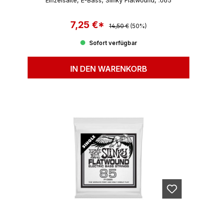
Einzelsaite, E-Bass, Slinky Flatwound, .065
7,25 €*
Regulärer Preis:
Verkaufspreis:
14,50 €
(50%)
Sofort verfügbar
IN DEN WARENKORB