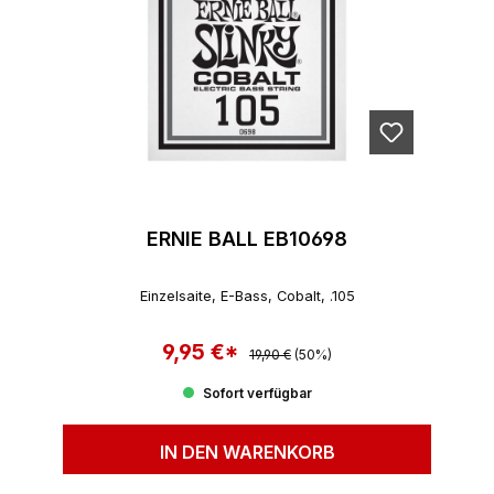
ERNIE BALL EB10698
Einzelsaite, E-Bass, Cobalt, .105
9,95 €*
Regulärer Preis:
Verkaufspreis:
19,90 €
(50%)
Sofort verfügbar
IN DEN WARENKORB