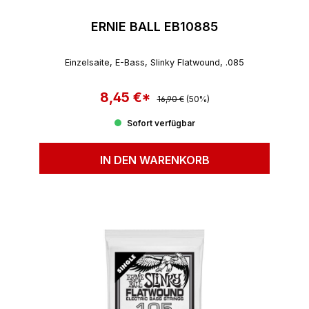
ERNIE BALL EB10885
Einzelsaite, E-Bass, Slinky Flatwound, .085
8,45 €*
Regulärer Preis:
Verkaufspreis:
16,90 €
(50%)
Sofort verfügbar
IN DEN WARENKORB