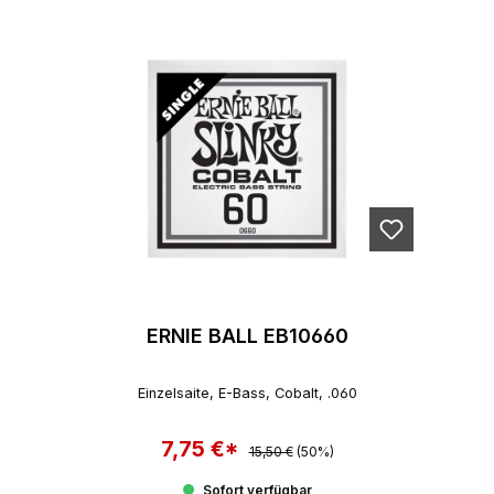
ERNIE BALL EB10660
Einzelsaite, E-Bass, Cobalt, .060
7,75 €*
Regulärer Preis:
Verkaufspreis:
15,50 €
(50%)
Sofort verfügbar