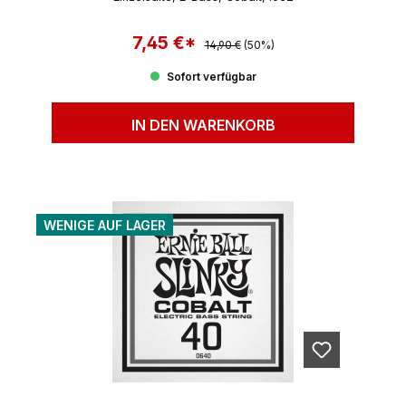
7,45 €*
Regulärer Preis:
Verkaufspreis:
14,90 €
(50%)
Sofort verfügbar
IN DEN WARENKORB
WENIGE AUF LAGER