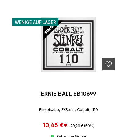
WENIGE AUF LAGER
ERNIE BALL EB10699
Einzelsaite, E-Bass, Cobalt, .110
10,45 €*
Regulärer Preis:
Verkaufspreis:
20,90 €
(50%)
Sofort verfügbar