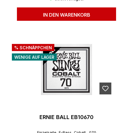
IN DEN WARENKORB
% SCHNÄPPCHEN
WENIGE AUF LAGER
ERNIE BALL EB10670
Einzelsaite, E-Bass, Cobalt, .070