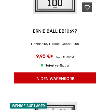
ERNIE BALL EB10697
Einzelsaite, E-Bass, Cobalt, .100
9,95 €*
Regulärer Preis:
Verkaufspreis:
19,90 €
(50%)
Sofort verfügbar
IN DEN WARENKORB
WENIGE AUF LAGER