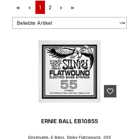
Seite
Seite
1
2
ERNIE BALL EB10855
Einzelsaite, E-Bass, Slinky Flatzwound, .055