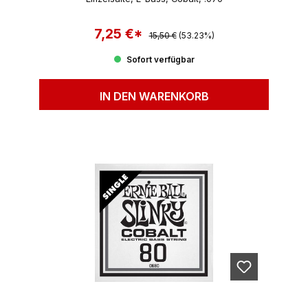
7,25 €*
Regulärer Preis:
Verkaufspreis:
15,50 €
(53.23%)
Sofort verfügbar
IN DEN WARENKORB