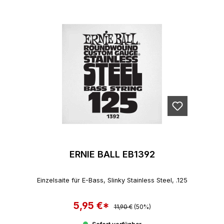
ERNIE BALL EB1392
Einzelsaite für E-Bass, Slinky Stainless Steel, .125
5,95 €*
Regulärer Preis:
Verkaufspreis:
11,90 €
(50%)