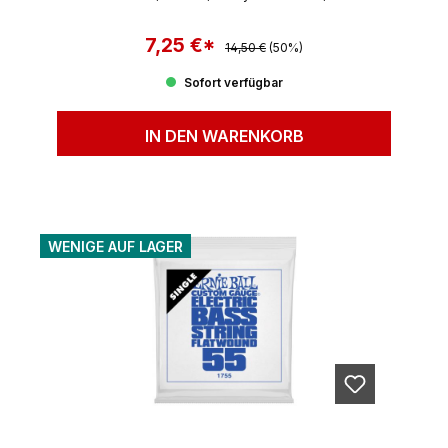
7,25 €*
Regulärer Preis:
Verkaufspreis:
14,50 €
(50%)
Sofort verfügbar
IN DEN WARENKORB
WENIGE AUF LAGER