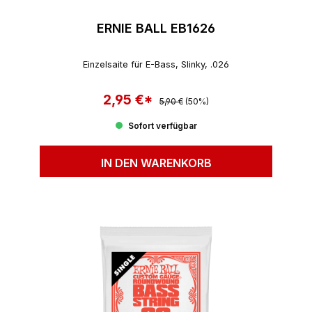
ERNIE BALL EB1626
Einzelsaite für E-Bass, Slinky, .026
2,95 €*
Regulärer Preis:
Verkaufspreis:
5,90 €
(50%)
Sofort verfügbar
IN DEN WARENKORB