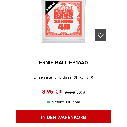
ERNIE BALL EB1640
Einzelsaite für E-Bass, Slinky, .040
3,95 €*
Regulärer Preis:
Verkaufspreis:
7,90 €
(50%)
Sofort verfügbar
IN DEN WARENKORB