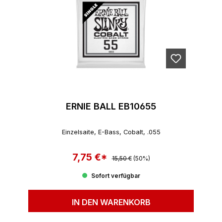
ERNIE BALL EB10655
Einzelsaite, E-Bass, Cobalt, .055
7,75 €*
Regulärer Preis:
Verkaufspreis:
15,50 €
(50%)
Sofort verfügbar
IN DEN WARENKORB