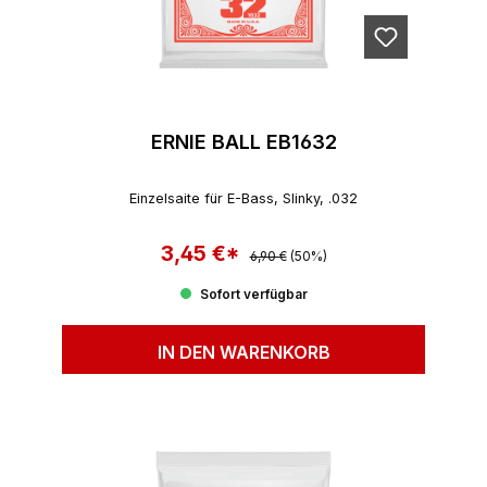
ERNIE BALL EB1632
Einzelsaite für E-Bass, Slinky, .032
3,45 €*
Regulärer Preis:
Verkaufspreis:
6,90 €
(50%)
Sofort verfügbar
IN DEN WARENKORB