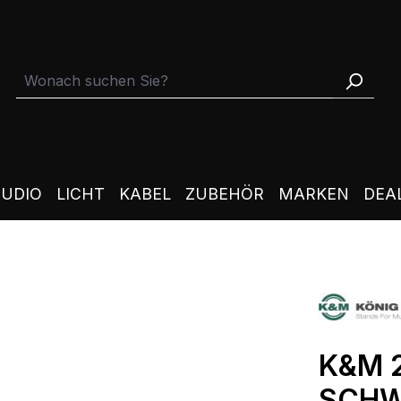
TUDIO
LICHT
KABEL
ZUBEHÖR
MARKEN
DEA
K&M 
SCH