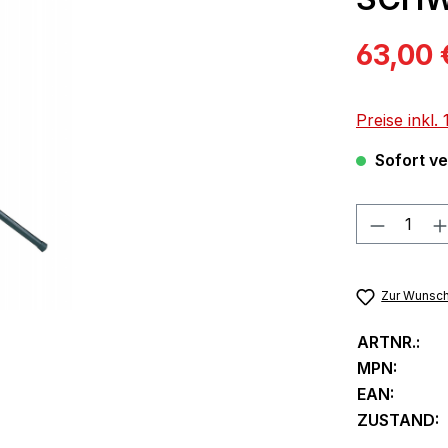
Verkaufspre
63,00 
Preise inkl
Sofort ver
Produkt
Zur Wunsch
ARTNR.:
MPN:
EAN:
ZUSTAND: