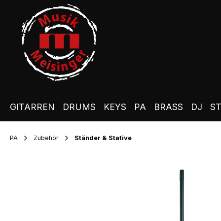
m Hauptinhalt springen
Zur Suche springen
Zur Hauptnavigation springen
GITARREN
DRUMS
KEYS
PA
BRASS
DJ
S
PA
Zubehör
Ständer & Stative
Bildergalerie überspringen