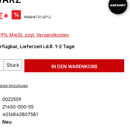
is:
€*
%
Regulärer Preis:
91,90 €
(31.45%)
. 19% MwSt. zzgl. Versandkosten
fügbar, Lieferzeit i.d.R. 1-2 Tage
 Anzahl: Gib den gewünschten Wert ein 
Stück
IN DEN WARENKORB
liste hinzufügen
0022559
21450-000-55
4016842807581
Neu