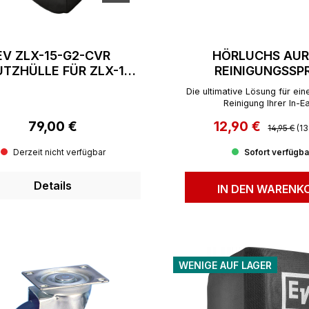
EV ZLX-15-G2-CVR
HÖRLUCHS AUR
TZHÜLLE FÜR ZLX-15-
REINIGUNGSSP
G2/P
Die ultimative Lösung für ei
Reinigung Ihrer In-Ea
79,00 €
12,90 €
Regulärer 
Regulärer Preis:
Verkaufspreis:
14,95 €
(1
Derzeit nicht verfügbar
Sofort verfügba
Details
IN DEN WARENK
WENIGE AUF LAGER