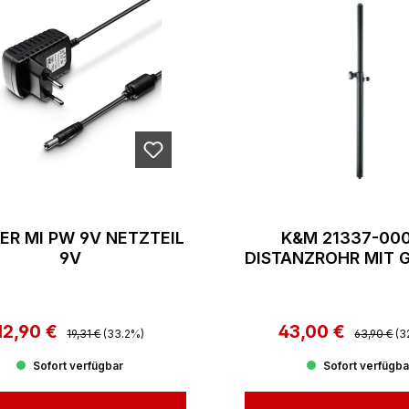
ER MI PW 9V NETZTEIL
K&M 21337-00
9V
DISTANZROHR MIT 
SCHWARZ
12,90 €
Regulärer Preis:
43,00 €
Regulärer 
Verkaufspreis:
Verkaufspreis:
19,31 €
(33.2%)
63,90 €
(3
Sofort verfügbar
Sofort verfügba