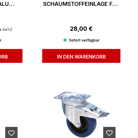
ALU
SCHAUMSTOFFEINLAGE FÜR
2 HE RACKSCHUBLADE
reis:
28,00 €
Regulärer Preis:
4.44%)
r
Sofort verfügbar
ORB
IN DEN WARENKORB