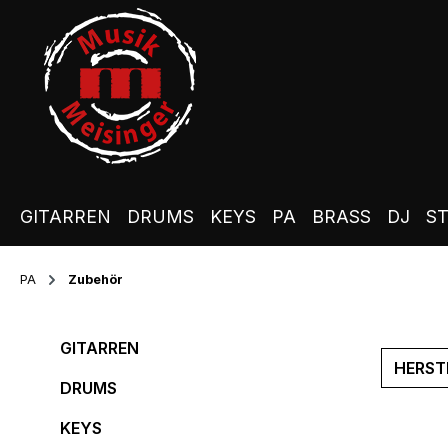
m Hauptinhalt springen
Zur Suche springen
Zur Hauptnavigation springen
GITARREN
DRUMS
KEYS
PA
BRASS
DJ
S
PA
Zubehör
GITARREN
HERST
DRUMS
KEYS