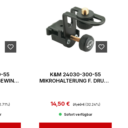
0-55
K&M 24030-300-55
GEWINDE
MIKROHALTERUNG F. DRUMS
3/8" SCHWARZ
Preis:
14,50 €
Regulärer Preis:
Verkaufspreis:
2.71%)
21,40 €
(32.24%)
r
Sofort verfügbar