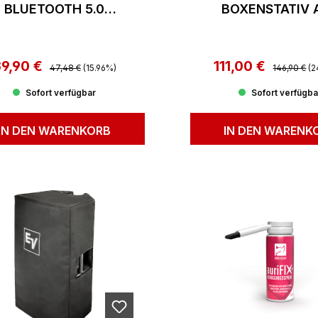
BLUETOOTH 5.0
BOXENSTATIV 
TRANSCEIVER
SCHWARZ
39,90 €
Regulärer Preis:
111,00 €
Regulärer P
erkaufspreis:
Verkaufspreis:
47,48 €
(15.96%)
146,90 €
(2
Sofort verfügbar
Sofort verfügba
IN DEN WARENKORB
IN DEN WARENK