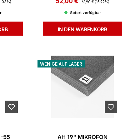
52,00 €
Verkaufspreis:
8.03%)
61,90 €
(15.99%)
r
Sofort verfügbar
ORB
IN DEN WARENKORB
WENIGE AUF LAGER
9-55
AH 19" MIKROFON