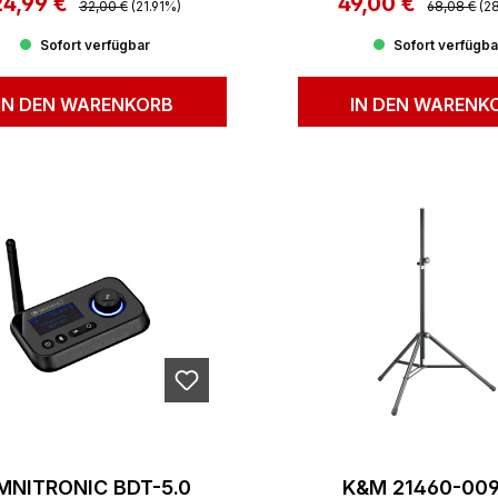
24,99 €
49,00 €
erkaufspreis:
Verkaufspreis:
32,00 €
(21.91%)
68,08 €
(2
Sofort verfügbar
Sofort verfügba
IN DEN WARENKORB
IN DEN WARENK
MNITRONIC BDT-5.0
K&M 21460-00