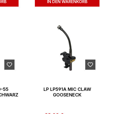
ORB
IN DEN WARENKORB
0-55
LP LP591A MIC CLAW
SCHWARZ
GOOSENECK