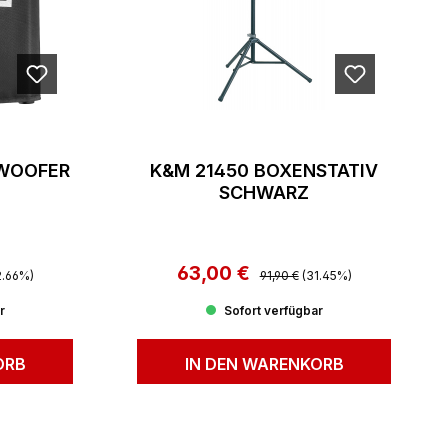
BWOOFER
K&M 21450 BOXENSTATIV
SCHWARZ
Preis:
63,00 €
Regulärer Preis:
Verkaufspreis:
2.66%)
91,90 €
(31.45%)
r
Sofort verfügbar
ORB
IN DEN WARENKORB