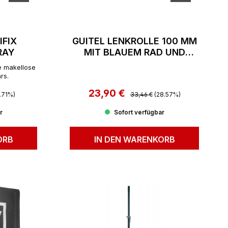
IFIX
GUITEL LENKROLLE 100 MM
RAY
MIT BLAUEM RAD UND
FESTSTELLER
ne makellose
rs.
Preis:
23,90 €
Regulärer Preis:
Verkaufspreis:
3.71%)
33,46 €
(28.57%)
r
Sofort verfügbar
ORB
IN DEN WARENKORB