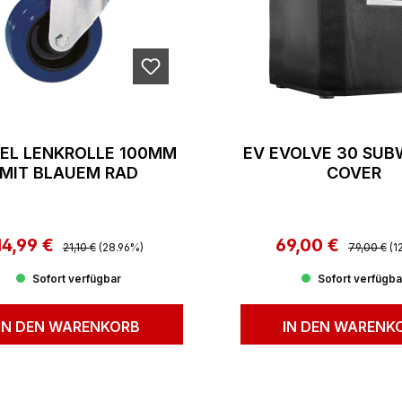
TEL LENKROLLE 100MM
EV EVOLVE 30 SU
MIT BLAUEM RAD
COVER
14,99 €
Regulärer Preis:
69,00 €
Regulärer 
Verkaufspreis:
Verkaufspreis:
21,10 €
(28.96%)
79,00 €
(1
Sofort verfügbar
Sofort verfügba
IN DEN WARENKORB
IN DEN WARENK