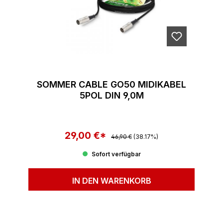
SOMMER CABLE GO50 MIDIKABEL
5POL DIN 9,0M
29,00 €*
Regulärer Preis:
Verkaufspreis:
46,90 €
(38.17%)
Sofort verfügbar
IN DEN WARENKORB