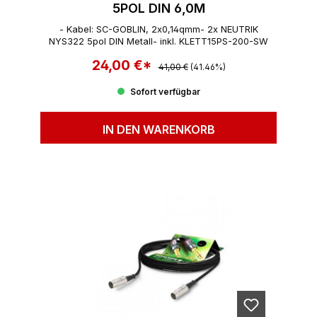
5POL DIN 6,0M
- Kabel: SC-GOBLIN, 2x0,14qmm- 2x NEUTRIK
NYS322 5pol DIN Metall- inkl. KLETT15PS-200-SW
24,00 €*
Regulärer Preis:
Verkaufspreis:
41,00 €
(41.46%)
Sofort verfügbar
IN DEN WARENKORB