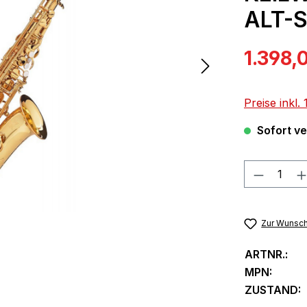
ALT-
Verkaufspre
1.398,
Preise inkl
Sofort ver
Produkt
Zur Wunsch
ARTNR.:
MPN:
ZUSTAND: