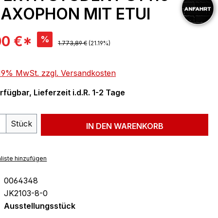
SAXOPHON MIT ETUI
is:
00 €*
%
Regulärer Preis:
1.773,89 €
(21.19%)
. 19% MwSt. zzgl. Versandkosten
fügbar, Lieferzeit i.d.R. 1-2 Tage
 Anzahl: Gib den gewünschten Wert ein 
Stück
IN DEN WARENKORB
liste hinzufügen
0064348
JK2103-8-0
Ausstellungsstück