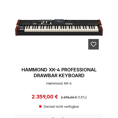
HAMMOND XK-4 PROFESSIONAL
DRAWBAR KEYBOARD
Hammond XK-4
2.359,00 €
Regulärer Preis:
Verkaufspreis:
2.395,00 €
(1.5%)
Derzeit nicht verfügbar