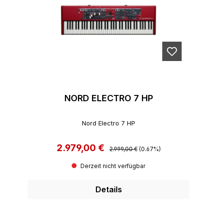
NORD ELECTRO 7 HP
Nord Electro 7 HP
2.979,00 €
Regulärer Preis:
Verkaufspreis:
2.999,00 €
(0.67%)
Derzeit nicht verfügbar
Details