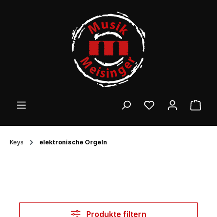
Zum Hauptinhalt springen
Ware
Keys
elektronische Orgeln
Produkte filtern