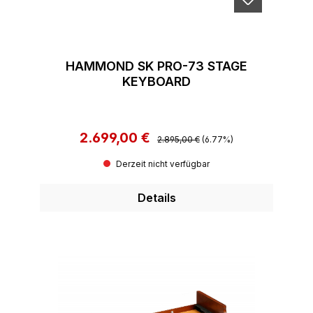
HAMMOND SK PRO-73 STAGE
KEYBOARD
2.699,00 €
Regulärer Preis:
Verkaufspreis:
2.895,00 €
(6.77%)
Derzeit nicht verfügbar
Details