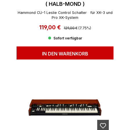
( HALB-MOND )
Hammond CU-1 Leslie Control Schalter für XK-3 und
Pro XK-System
119,00 €
Regulärer Preis:
Verkaufspreis:
129,00 €
(7.75%)
Sofort verfügbar
IN DEN WARENKORB