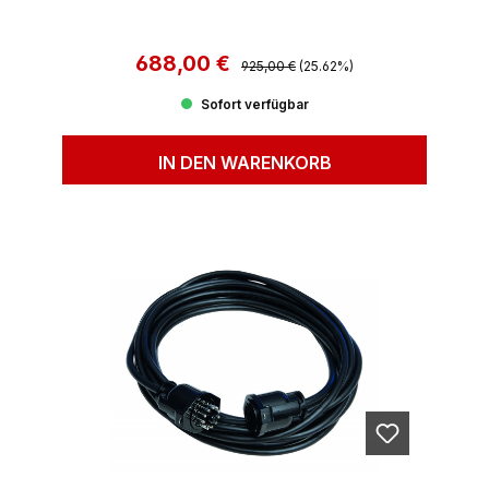
688,00 €
Regulärer Preis:
Verkaufspreis:
925,00 €
(25.62%)
Sofort verfügbar
IN DEN WARENKORB