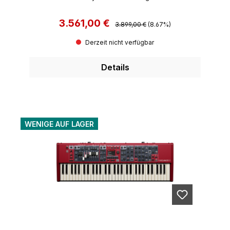
3.561,00 €
Regulärer Preis:
Verkaufspreis:
3.899,00 €
(8.67%)
Derzeit nicht verfügbar
Details
WENIGE AUF LAGER