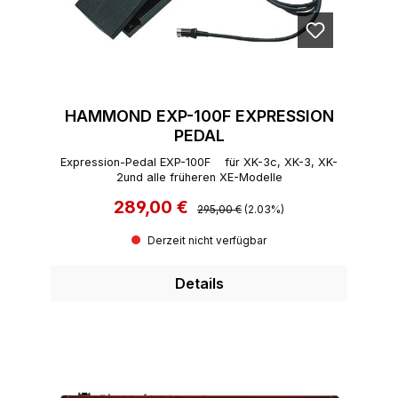
HAMMOND EXP-100F EXPRESSION
PEDAL
Expression-Pedal EXP-100F für XK-3c, XK-3, XK-
2und alle früheren XE-Modelle
289,00 €
Regulärer Preis:
Verkaufspreis:
295,00 €
(2.03%)
Derzeit nicht verfügbar
Details