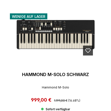
WENIGE AUF LAGER
HAMMOND M-SOLO SCHWARZ
Hammond M-Solo
999,00 €
Regulärer Preis:
Verkaufspreis:
1.199,00 €
(16.68%)
Sofort verfügbar