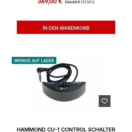
369,00 €
Verkaufspreis:
536,00 €
(31.16%)
IN DEN WARENKORB
WENIGE AUF LAGER
HAMMOND CU-1 CONTROL SCHALTER