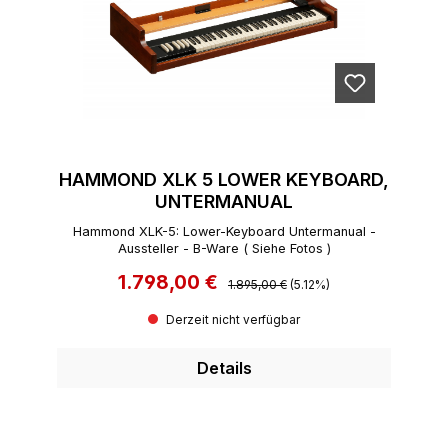
HAMMOND XLK 5 LOWER KEYBOARD,
UNTERMANUAL
Hammond XLK-5: Lower-Keyboard Untermanual -
Aussteller - B-Ware ( Siehe Fotos )
1.798,00 €
Regulärer Preis:
Verkaufspreis:
1.895,00 €
(5.12%)
Derzeit nicht verfügbar
Details