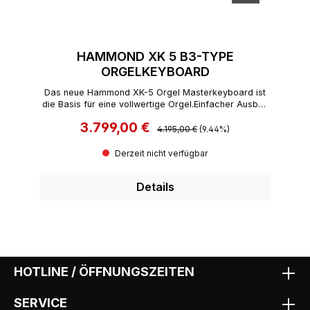
HAMMOND XK 5 B3-TYPE
ORGELKEYBOARD
Das neue Hammond XK-5 Orgel Masterkeyboard ist
die Basis für eine vollwertige Orgel.Einfacher Ausbau
zum zweimanualigen Instrument durch perfekte
3.799,00 €
Regulärer Preis:
Verkaufspreis:
Integration ins XLK-5 Lower-Keyboard-Untermanual.
4.195,00 €
(9.44%)
Derzeit nicht verfügbar
Details
HOTLINE / ÖFFNUNGSZEITEN
SERVICE