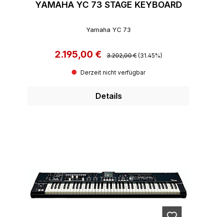
YAMAHA YC 73 STAGE KEYBOARD
Yamaha YC 73
2.195,00 €
Regulärer Preis:
Verkaufspreis:
3.202,00 €
(31.45%)
Derzeit nicht verfügbar
Details