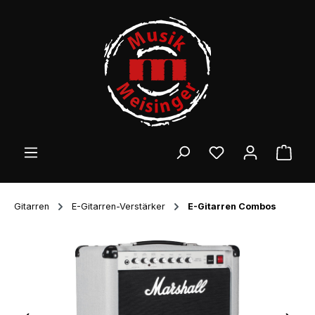
Zum Hauptinhalt springen
Ware
Gitarren
E-Gitarren-Verstärker
E-Gitarren Combos
Bildergalerie überspringen