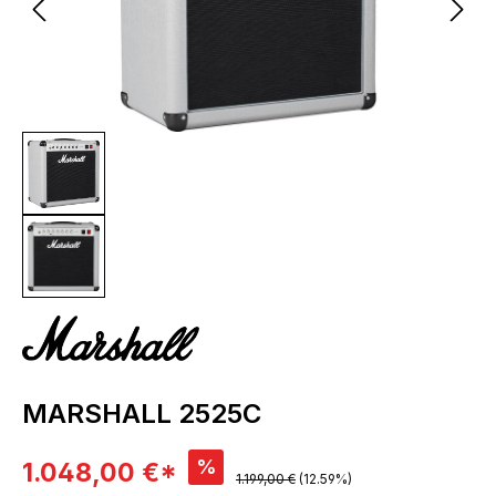
MARSHALL 2525C
Verkaufspreis:
%
1.048,00 €*
Regulärer Preis:
1.199,00 €
(12.59%)