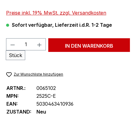
Preise inkl. 19% MwSt. zzgl. Versandkosten
Sofort verfügbar, Lieferzeit i.d.R. 1-2 Tage
Produkt Anzahl: Gib den gewünschten We
IN DEN WARENKORB
Stück
Zur Wunschliste hinzufügen
ARTNR.:
0065102
MPN:
2525C-E
EAN:
5030463410936
ZUSTAND:
Neu