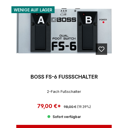
WENIGE AUF LAGER
BOSS FS-6 FUSSSCHALTER
2-Fach Fußschalter
79,00 €*
Regulärer Preis:
Verkaufspreis:
98,00 €
(19.39%)
Sofort verfügbar