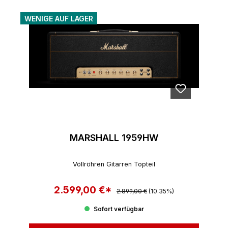
WENIGE AUF LAGER
MARSHALL 1959HW
Völlröhren Gitarren Topteil
2.599,00 €*
Regulärer Preis:
Verkaufspreis:
2.899,00 €
(10.35%)
Sofort verfügbar