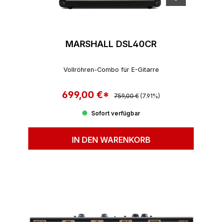
MARSHALL DSL40CR
Vollröhren-Combo für E-Gitarre
699,00 €*
Regulärer Preis:
Verkaufspreis:
759,00 €
(7.91%)
Sofort verfügbar
IN DEN WARENKORB