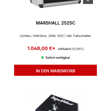
MARSHALL 2525C
Combo, Vollröhre, 20W, 1x12", inkl. Fußschalter
1.048,00 €*
Regulärer Preis:
Verkaufspreis:
1.199,00 €
(12.59%)
Sofort verfügbar
IN DEN WARENKORB