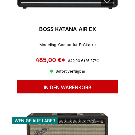
BOSS KATANA-AIR EX
Modeling-Combo für E-Gitarre
485,00 €*
Regulärer Preis:
Verkaufspreis:
649,00 €
(25.27%)
Sofort verfügbar
IN DEN WARENKORB
WENIGE AUF LAGER