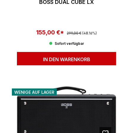
BOSS DUAL CUBE LX
155,00 €*
Regulärer Preis:
Verkaufspreis:
299,00 €
(48.16%)
Sofort verfügbar
IN DEN WARENKORB
WENIGE AUF LAGER