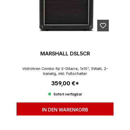
MARSHALL DSL5CR
Völlröhren Combo für E-Gitarre, 1x10", 5Watt, 2-
kanalig, inkl. Fußschalter
359,00 €*
Regulärer Preis:
Sofort verfügbar
IN DEN WARENKORB