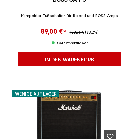
Kompakter Fußschalter für Roland und BOSS Amps
89,00 €*
Regulärer Preis:
Verkaufspreis:
123,96 €
(28.2%)
Sofort verfügbar
IN DEN WARENKORB
WENIGE AUF LAGER