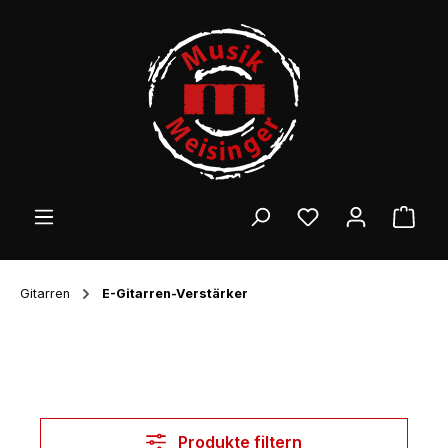
Zum Hauptinhalt springen
Ware
Gitarren
E-Gitarren-Verstärker
Produkte filtern