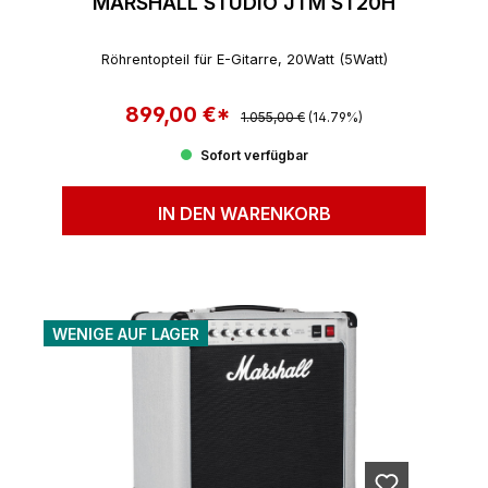
MARSHALL STUDIO JTM ST20H
Röhrentopteil für E-Gitarre, 20Watt (5Watt)
899,00 €*
Regulärer Preis:
Verkaufspreis:
1.055,00 €
(14.79%)
Sofort verfügbar
IN DEN WARENKORB
WENIGE AUF LAGER