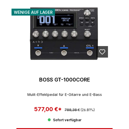
WENIGE AUF LAGER
BOSS GT-1000CORE
Mulit-Effektpedal für E-Gitarre und E-Bass
577,00 €*
Regulärer Preis:
Verkaufspreis:
788,38 €
(26.81%)
Sofort verfügbar