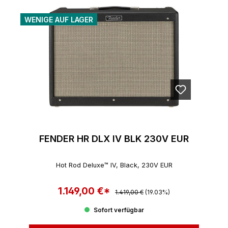
WENIGE AUF LAGER
FENDER HR DLX IV BLK 230V EUR
Hot Rod Deluxe™ IV, Black, 230V EUR
1.149,00 €*
Regulärer Preis:
Verkaufspreis:
1.419,00 €
(19.03%)
Sofort verfügbar