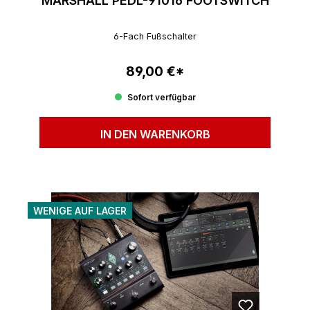
MARSHALL PEDL-91016 FOOTSWITCH
6-Fach Fußschalter
89,00 €*
Regulärer Preis:
Sofort verfügbar
IN DEN WARENKORB
WENIGE AUF LAGER