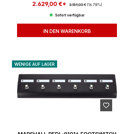
2.629,00 €*
Regulärer Preis:
Verkaufspreis:
3.159,00 €
(16.78%)
Sofort verfügbar
IN DEN WARENKORB
WENIGE AUF LAGER