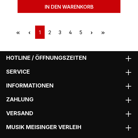
IN DEN WARENKORB
Seite
Seite
Seite
Seite
Seite
1
2
3
4
5
HOTLINE / ÖFFNUNGSZEITEN
SERVICE
INFORMATIONEN
ZAHLUNG
VERSAND
MUSIK MEISINGER VERLEIH