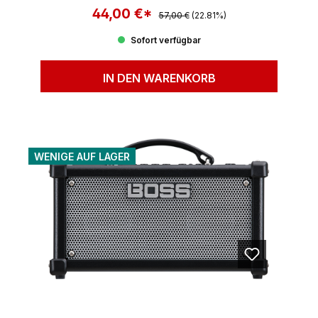
44,00 €*
Regulärer Preis:
Verkaufspreis:
57,00 €
(22.81%)
Sofort verfügbar
IN DEN WARENKORB
WENIGE AUF LAGER