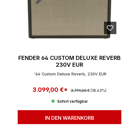
FENDER 64 CUSTOM DELUXE REVERB
230V EUR
'64 Custom Deluxe Reverb, 230V EUR
3.099,00 €*
Regulärer Preis:
Verkaufspreis:
3.799,00 €
(18.43%)
Sofort verfügbar
IN DEN WARENKORB