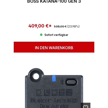
BOSS KATANA-100 GEN 3
409,00 €*
Regulärer Preis:
Verkaufspreis:
538,00 €
(23.98%)
Sofort verfügbar
IN DEN WARENKORB