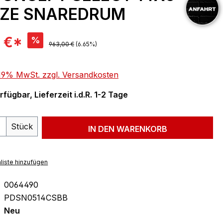
ZE SNAREDRUM
is:
 €*
%
Regulärer Preis:
963,00 €
(6.65%)
. 19% MwSt. zzgl. Versandkosten
fügbar, Lieferzeit i.d.R. 1-2 Tage
 Anzahl: Gib den gewünschten Wert ein 
Stück
IN DEN WARENKORB
liste hinzufügen
0064490
PDSN0514CSBB
Neu