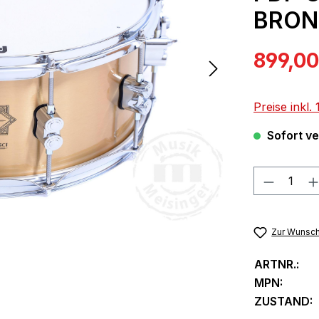
BRON
Verkaufspre
899,00
Preise inkl
Sofort ver
Produkt
Zur Wunsch
ARTNR.:
MPN:
ZUSTAND: