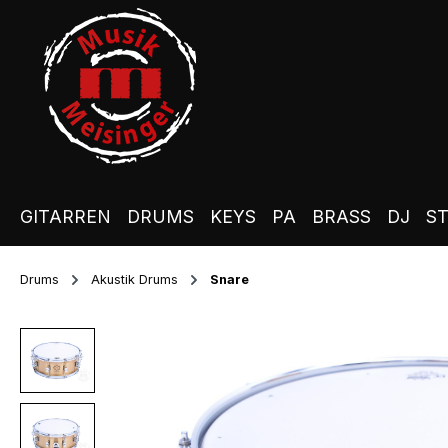
m Hauptinhalt springen
Zur Suche springen
Zur Hauptnavigation springen
GITARREN
DRUMS
KEYS
PA
BRASS
DJ
S
Drums
Akustik Drums
Snare
Bildergalerie überspringen