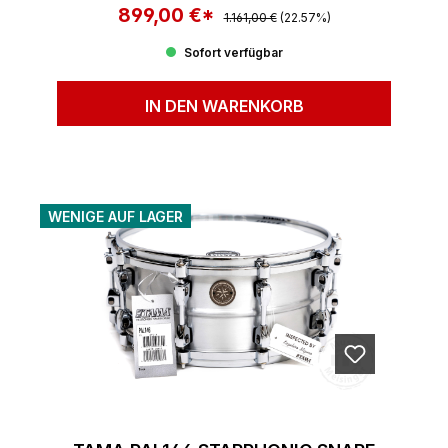
899,00 €*
Regulärer Preis:
Verkaufspreis:
1.161,00 €
(22.57%)
Sofort verfügbar
IN DEN WARENKORB
WENIGE AUF LAGER