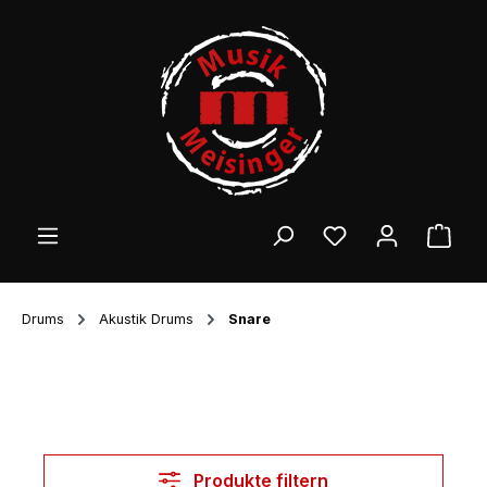
Zum Hauptinhalt springen
Ware
Drums
Akustik Drums
Snare
Produkte filtern