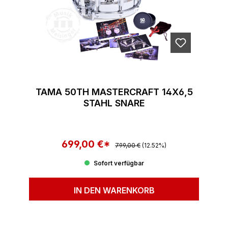
TAMA 50TH MASTERCRAFT 14X6,5
STAHL SNARE
699,00 €*
Regulärer Preis:
Verkaufspreis:
799,00 €
(12.52%)
Sofort verfügbar
IN DEN WARENKORB