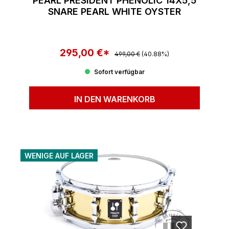
PEARL PRESIDENT PHENOLIC 14X5,5
SNARE PEARL WHITE OYSTER
295,00 €*
Regulärer Preis:
Verkaufspreis:
499,00 €
(40.88%)
Sofort verfügbar
IN DEN WARENKORB
WENIGE AUF LAGER