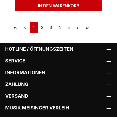
IN DEN WARENKORB
Seite
Seite
Seite
Seite
Seite
1
2
3
4
5
HOTLINE / ÖFFNUNGSZEITEN
SERVICE
INFORMATIONEN
ZAHLUNG
VERSAND
MUSIK MEISINGER VERLEIH