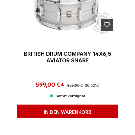
BRITISH DRUM COMPANY 14X6,5
AVIATOR SNARE
599,00 €*
Regulärer Preis:
Verkaufspreis:
856,00 €
(30.02%)
Sofort verfügbar
IN DEN WARENKORB