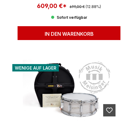
609,00 €*
Regulärer Preis:
Verkaufspreis:
699,00 €
(12.88%)
Sofort verfügbar
IN DEN WARENKORB
WENIGE AUF LAGER