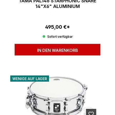
TAMA PAL146 STARPHONIC SNARE
14"X6" ALUMINIUM
495,00 €*
Regulärer Preis:
Sofort verfügbar
IN DEN WARENKORB
WENIGE AUF LAGER