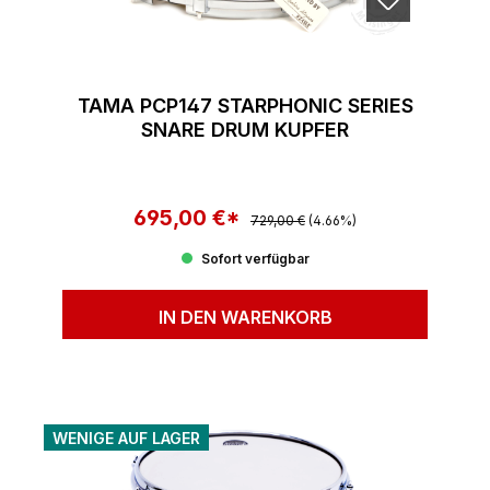
TAMA PCP147 STARPHONIC SERIES
SNARE DRUM KUPFER
695,00 €*
Regulärer Preis:
Verkaufspreis:
729,00 €
(4.66%)
Sofort verfügbar
IN DEN WARENKORB
WENIGE AUF LAGER