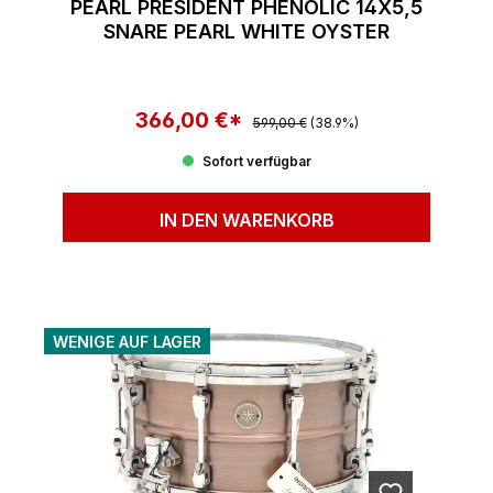
PEARL PRESIDENT PHENOLIC 14X5,5
SNARE PEARL WHITE OYSTER
366,00 €*
Regulärer Preis:
Verkaufspreis:
599,00 €
(38.9%)
Sofort verfügbar
IN DEN WARENKORB
WENIGE AUF LAGER