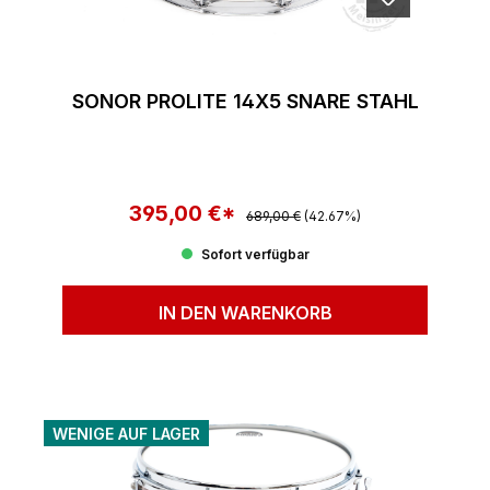
SONOR PROLITE 14X5 SNARE STAHL
395,00 €*
Regulärer Preis:
Verkaufspreis:
689,00 €
(42.67%)
Sofort verfügbar
IN DEN WARENKORB
WENIGE AUF LAGER