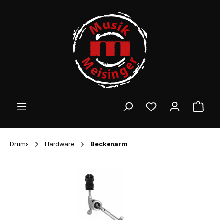
Zum Hauptinhalt springen
Ware
Drums
Hardware
Beckenarm
Bildergalerie überspringen