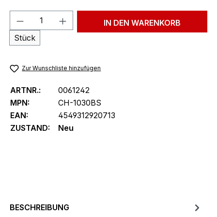
Produkt Anzahl: Gib den gewünschten We
IN DEN WARENKORB
Stück
Zur Wunschliste hinzufügen
ARTNR.:
0061242
MPN:
CH-1030BS
EAN:
4549312920713
ZUSTAND:
Neu
BESCHREIBUNG